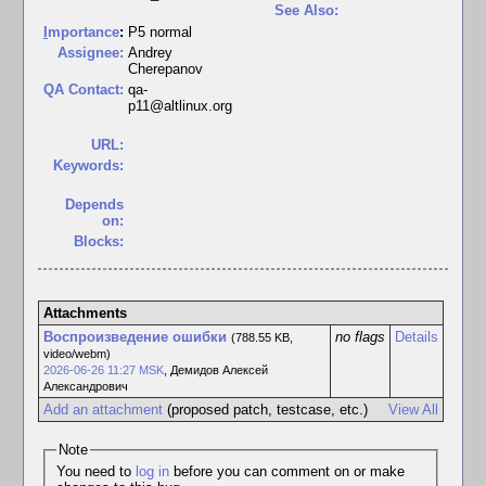
See Also:
I
mportance
:
P5 normal
Assignee:
Andrey
Cherepanov
QA Contact:
qa-
p11@altlinux.org
URL:
Keywords:
Depends
on:
Blocks:
Attachments
Воспроизведение ошибки
no flags
Details
(788.55 KB,
video/webm)
2026-06-26 11:27 MSK
,
Демидов Алексей
Александрович
Add an attachment
(proposed patch, testcase, etc.)
View All
Note
You need to
log in
before you can comment on or make