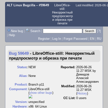
ALT Linux Bugzilla
– #59649
LibreOffice-
Last modified: 2026-06
still:
Некорректный
предпросмотр
и обрезка при
печати
New bug
|
Search
|
[?]
|
Help
Register
|
Log In
|
Forgot Password
|
EN
|
RU
Bug 59649
-
LibreOffice-still: Некорректный
предпросмотр и обрезка при печати
Status
:
NEW
Reported:
2026-06-26
11:27 MSK by
Демидов
Alias:
None
Алексей
Александрович
Product:
Branch p11
Modified:
2026-06-26
Component:
LibreOffice-still
11:27 MSK
(
show other bugs
)
(
History
)
CC List:
0 users
Version:
unspecified
Hardware:
x86_64 Linux