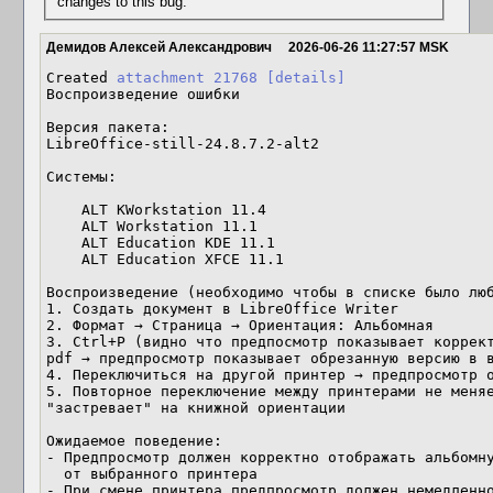
changes to this bug.
Демидов Алексей Александрович
2026-06-26 11:27:57 MSK
Created 
attachment 21768
[details]
Воспроизведение ошибки

Версия пакета:

LibreOffice-still-24.8.7.2-alt2

Системы:

    ALT KWorkstation 11.4

    ALT Workstation 11.1

    ALT Education KDE 11.1

    ALT Education XFCE 11.1

Воспроизведение (необходимо чтобы в списке было люб
1. Создать документ в LibreOffice Writer

2. Формат → Страница → Ориентация: Альбомная

3. Ctrl+P (видно что предпосмотр показывает коррек
pdf → предпросмотр показывает обрезанную версию в в
4. Переключиться на другой принтер → предпросмотр о
5. Повторное переключение между принтерами не меняе
"застревает" на книжной ориентации

Ожидаемое поведение:

- Предпросмотр должен корректно отображать альбомну
  от выбранного принтера

- При смене принтера предпросмотр должен немедленно