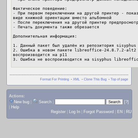
Фактическое поведение:

- При первом переключении на другой принтер - показ
виде книжной ориентации вместо альбомной

- После переключения на другой принтер предпросмотр
- Печать документа также обрезается

Дополнительная информация:

1. Данный пакет был удалён из репозитория sisyphus 
2. Ошибка в новом пакете libreoffice-24.8.7.2-alt2 
воспроизводится на p11

3. Ошибка не воспроизводится на sisyphus libreoffi
Format For Printing
-
XML
-
Clone This Bug
-
Top of page
Actions:
New bug
|
Search
|
[?]
|
Help
Register
|
Log In
|
Forgot Password
|
EN
|
RU