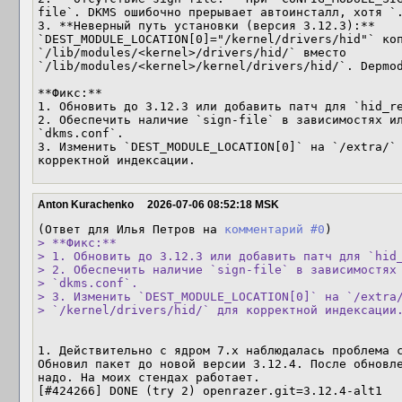
file`. DKMS ошибочно прерывает автоинсталл, хотя `.
3. **Неверный путь установки (версия 3.12.3):** 
`DEST_MODULE_LOCATION[0]="/kernel/drivers/hid"` коп
`/lib/modules/<kernel>/drivers/hid/` вместо 
`/lib/modules/<kernel>/kernel/drivers/hid/`. Depmod
**Фикс:**

1. Обновить до 3.12.3 или добавить патч для `hid_re
2. Обеспечить наличие `sign-file` в зависимостях ил
`dkms.conf`.

3. Изменить `DEST_MODULE_LOCATION[0]` на `/extra/` 
корректной индексации.
Anton Kurachenko
2026-07-06 08:52:18 MSK
(Ответ для Илья Петров на 
комментарий #0
> **Фикс:**

> 1. Обновить до 3.12.3 или добавить патч для `hid_
> 2. Обеспечить наличие `sign-file` в зависимостях 
> `dkms.conf`.

> 3. Изменить `DEST_MODULE_LOCATION[0]` на `/extra/
> `/kernel/drivers/hid/` для корректной индексации
1. Действительно с ядром 7.x наблюдалась проблема с
Обновил пакет до новой версии 3.12.4. После обновле
надо. На моих стендах работает.

[#424266] DONE (try 2) openrazer.git=3.12.4-alt1
