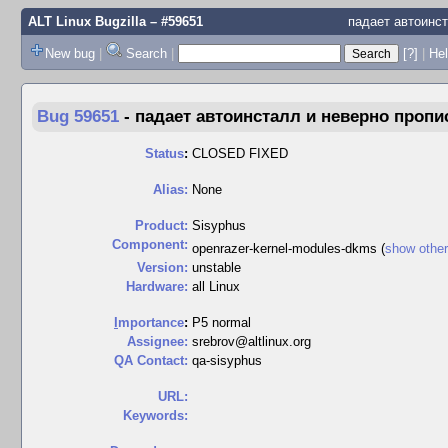
ALT Linux Bugzilla
– #59651
падает автоинс
New bug
|
Search
|
[?]
|
Hel
Bug 59651
-
падает автоинсталл и неверно про
Status
:
CLOSED FIXED
Alias:
None
Product:
Sisyphus
Component:
openrazer-kernel-modules-dkms (
show othe
Version:
unstable
Hardware:
all Linux
I
mportance
:
P5 normal
Assignee:
srebrov@altlinux.org
QA Contact:
qa-sisyphus
URL:
Keywords: