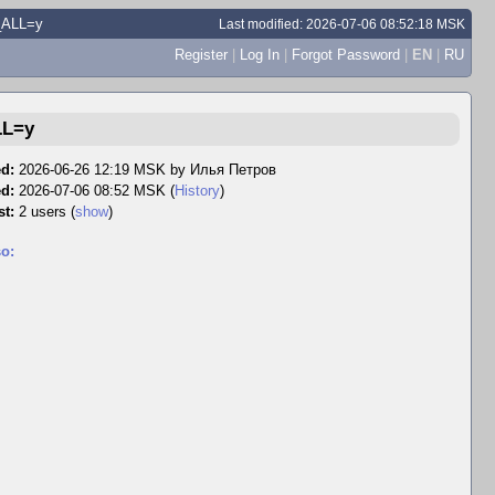
_ALL=y
Last modified: 2026-07-06 08:52:18 MSK
Register
|
Log In
|
Forgot Password
|
EN
|
RU
LL=y
d:
2026-06-26 12:19 MSK by
Илья Петров
ed:
2026-07-06 08:52 MSK (
History
)
st:
2 users
(
show
)
o: