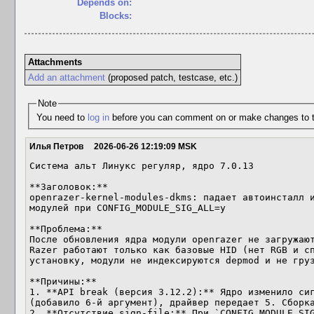
Depends on:
Blocks:
Attachments
Add an attachment
(proposed patch, testcase, etc.)
Note
You need to
log in
before you can comment on or make changes to t
Илья Петров
2026-06-26 12:19:09 MSK
Система альт Линукс регуляр, ядро 7.0.13

**Заголовок:**

openrazer-kernel-modules-dkms: падает автоинсталл и
модулей при CONFIG_MODULE_SIG_ALL=y

**Проблема:**

После обновления ядра модули openrazer не загружают
Razer работают только как базовые HID (нет RGB и сп
установку, модули не индексируются depmod и не груз
**Причины:**

1. **API break (версия 3.12.2):** Ядро изменило сиг
(добавило 6-й аргумент), драйвер передает 5. Сборка
2. **Отсутствие sign-file:** При `CONFIG_MODULE_SI