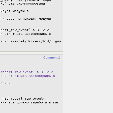
ko` уже скомпилированы.

ирует модули в 
 и udev не находят модули.

port_raw_event` в 3.12.2.

и отключить автоподпись в 
или `/kernel/drivers/hid/` для 
Comment 1
report_raw_event` в 3.12.2.

или отключить автоподпись в

` или

.
 hid_report_raw_event(). 
ния все должно заработать как 