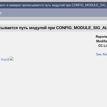
талл и неверно прописывается путь модулей при CONFIG_MODULE_SIG
p
писывается путь модулей при CONFIG_MODULE_SIG_A
Reporte
Modifi
CC Li
See Als
r bugs
)