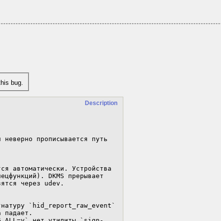
his bug.
Description
 неверно прописывается путь 
ся автоматически. Устройства 
ецфункций). DKMS прерывает 
ятся через udev.

натуру `hid_report_raw_event` 
 падает.

G_ALL=y` нет утилиты `sign-