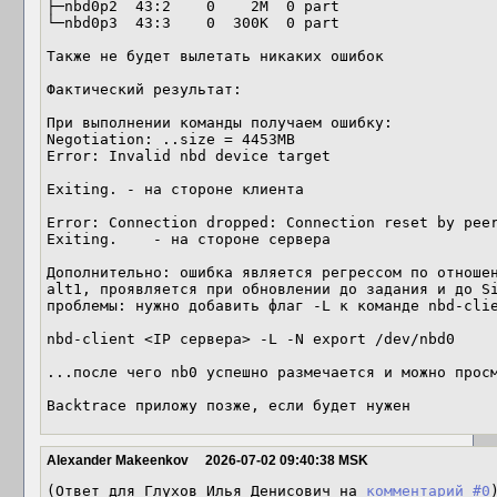
├─nbd0p2  43:2    0    2M  0 part 

└─nbd0p3  43:3    0  300K  0 part 

Также не будет вылетать никаких ошибок

Фактический результат:

При выполнении команды получаем ошибку:

Negotiation: ..size = 4453MB

Error: Invalid nbd device target

Exiting. - на стороне клиента

Error: Connection dropped: Connection reset by peer
Exiting.    - на стороне сервера

Дополнительно: ошибка является регрессом по отноше
alt1, проявляется при обновлении до задания и до Si
проблемы: нужно добавить флаг -L к команде nbd-clie
nbd-client <IP сервера> -L -N export /dev/nbd0

...после чего nb0 успешно размечается и можно просм
Backtrace приложу позже, если будет нужен
Alexander Makeenkov
2026-07-02 09:40:38 MSK
(Ответ для Глухов Илья Денисович на 
комментарий #0