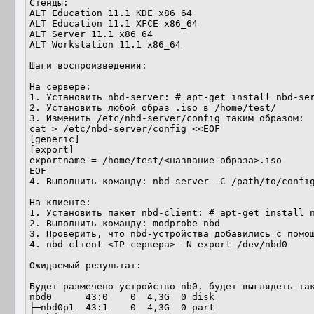
Стенды:

ALT Education 11.1 KDE x86_64

ALT Education 11.1 XFCE x86_64

ALT Server 11.1 x86_64

ALT Workstation 11.1 x86_64

Шаги воспроизведения:

На сервере:

1. Установить nbd-server: # apt-get install nbd-ser
2. Установить любой образ .iso в /home/test/

3. Изменить /etc/nbd-server/config таким образом:

cat > /etc/nbd-server/config <<EOF

[generic]

[export]

exportname = /home/test/<название образа>.iso

EOF

4. Выполнить команду: nbd-server -C /path/to/config
На клиенте:

1. Установить пакет nbd-client: # apt-get install n
2. Выполнить команду: modprobe nbd

3. Проверить, что nbd-устройства добавились с помощ
4. nbd-client <IP сервера> -N export /dev/nbd0

Ожидаемый результат:

Будет размечено устройство nb0, будет выглядеть так
nbd0      43:0    0  4,3G  0 disk 

├─nbd0p1  43:1    0  4,3G  0 part 
