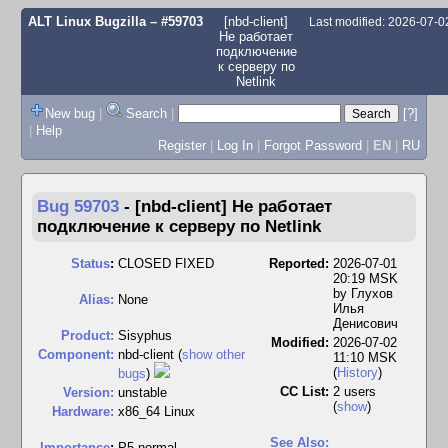
ALT Linux Bugzilla
– #59703
[nbd-client]
Last modified: 2026-07-
Не работает
подключение
к серверу по
Netlink
New bug
|
Search
|
[?]
|
Help
Register
|
Log In
|
Forgot Password
|
EN
|
RU
Bug 59703
-
[nbd-client] Не работает
подключение к серверу по Netlink
Status
:
CLOSED FIXED
Reported:
2026-07-01
20:19 MSK
by
Глухов
Alias:
None
Илья
Денисович
Product:
Sisyphus
Modified:
2026-07-02
Component:
nbd-client (
show other
11:10 MSK
(
History
)
bugs
)
CC List:
2 users
Version:
unstable
(
show
)
Hardware:
x86_64 Linux
See Also:
I
mportance
:
P5 normal