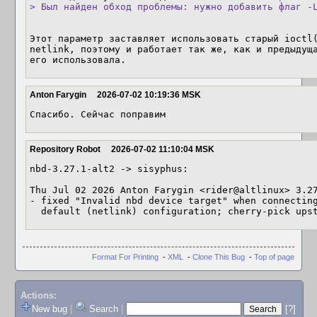
> Был найден обход проблемы: нужно добавить флаг -
Этот параметр заставляет использовать старый ioctl(
netlink, поэтому и работает так же, как и предыдуща
его использовала.
Anton Farygin
2026-07-02 10:19:36 MSK
Спасибо. Сейчас поправим
Repository Robot
2026-07-02 11:10:04 MSK
nbd-3.27.1-alt2 -> sisyphus:

Thu Jul 02 2026 Anton Farygin <rider@altlinux> 3.27
- fixed "Invalid nbd device target" when connecting
  default (netlink) configuration; cherry-pick ups
Format For Printing
-
XML
-
Clone This Bug
-
Top of page
Actions:
New bug
|
Search
|
[?]