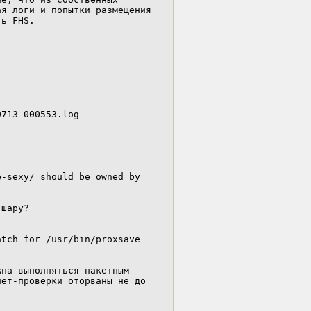
я логи и попытки размещения 
ь FHS.

713-000553.log

-sexy/ should be owned by 
шару?

tch for /usr/bin/proxsave 
на выполняться пакетным 
ет-проверки оторваны не до 