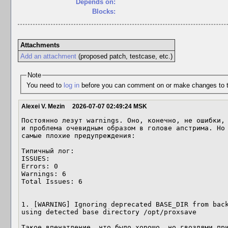
Depends on:
Blocks:
Attachments
Add an attachment
(proposed patch, testcase, etc.)
Note
You need to
log in
before you can comment on or make changes to t
Alexei V. Mezin
2026-07-07 02:49:24 MSK
Постоянно лезут warnings. Оно, конечно, не ошибки, 
и проблема очевидным образом в голове апстрима. Но 
самые плохие предупреждения:

Типичный лог:

ISSUES:

Errors: 0

Warnings: 6

Total Issues: 6

1. [WARNING] Ignoring deprecated BASE_DIR from back
using detected base directory /opt/proxsave

Такое впечатление, что было хорошо, но гвоздями при