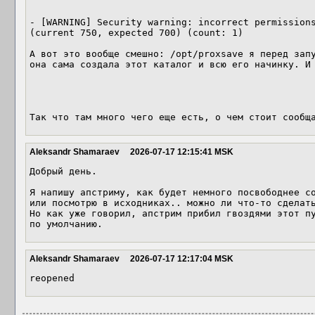
- [WARNING] Security warning: incorrect permissions
(current 750, expected 700) (count: 1)

А вот это вообще смешно: /opt/proxsave я перед запу
она сама создала этот каталог и всю его начинку. И 
Так что там много чего еще есть, о чем стоит сообщ
Aleksandr Shamaraev
2026-07-17 12:15:41 MSK
Добрый день.

Я напишу апстриму, как будет немного посвободнее со
или посмотрю в исходниках.. можно ли что-то сделать
Но как уже говорил, апстрим прибил гвоздями этот пу
по умолчанию.
Aleksandr Shamaraev
2026-07-17 12:17:04 MSK
reopened