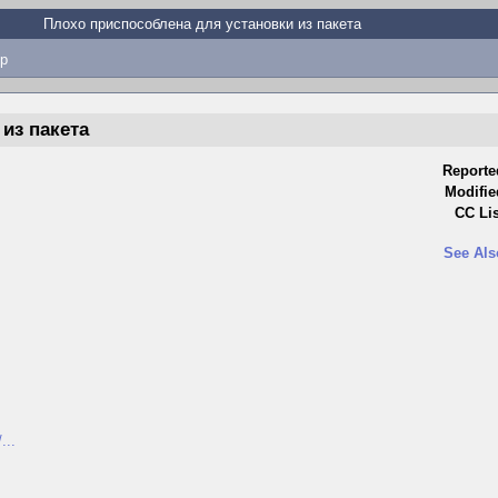
Плохо приспособлена для установки из пакета
p
из пакета
Reporte
Modifie
CC Lis
See Als
...