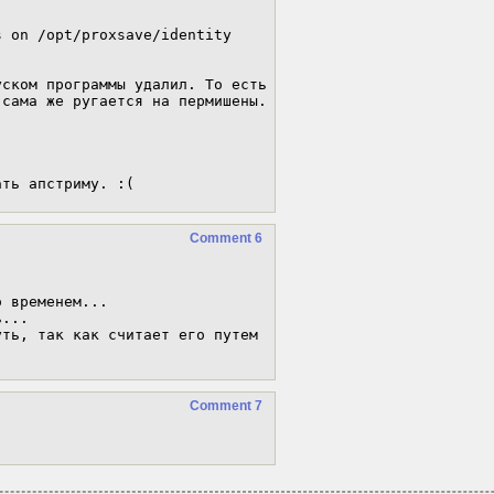
 on /opt/proxsave/identity 
ском программы удалил. То есть 
сама же ругается на пермишены.

ать апстриму. :(
Comment 6
 временем... 

...

ть, так как считает его путем 
Comment 7