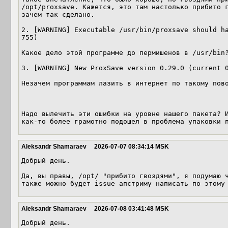
/opt/proxsave. Кажется, это там настолько прибито г
зачем так сделано.

2. [WARNING] Executable /usr/bin/proxsave should ha
755) 

Какое дело этой программе до пермишенов в /usr/bin?
3. [WARNING] New ProxSave version 0.29.0 (current 0
Незачем программам лазить в интернет по такому пово
Надо вылечить эти ошибки на уровне нашего пакета? И
как-то более грамотно подошел в проблема упаковки 
Aleksandr Shamaraev
2026-07-07 08:34:14 MSK
Добрый день.

Да, вы правы, /opt/ "прибито гвоздями", я подумаю ч
также можно будет issue апстриму написать по этому
Aleksandr Shamaraev
2026-07-08 03:41:48 MSK
Добрый день.
