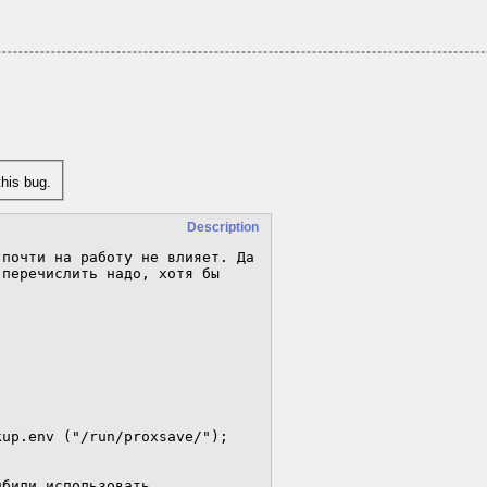
his bug.
Description
почти на работу не влияет. Да 
перечислить надо, хотя бы 
up.env ("/run/proxsave/"); 
били использовать 