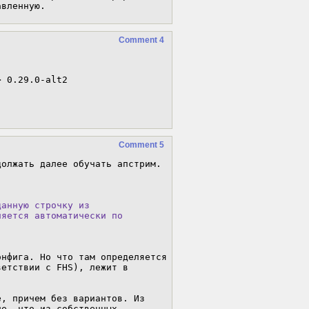
авленную.
Comment 4
 0.29.0-alt2

Comment 5
олжать далее обучать апстрим. 
анную строчку из

яется автоматически по

нфига. Но что там определяется 
етствии с FHS), лежит в 
, причем без вариантов. Из 
е, что из собственных 