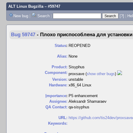
ALT Linux Bugzilla
– #59747
New bug
|
Search
|
[?]
|
Hel
Bug 59747
-
Плохо приспособлена для установки 
Status
:
REOPENED
Alias:
None
Product:
Sisyphus
Component:
proxsave (
show other bugs
)
Version:
unstable
Hardware:
x86_64 Linux
I
mportance
:
P5 enhancement
Assignee:
Aleksandr Shamaraev
QA Contact:
qa-sisyphus
URL:
https://github.com/tis24dev/proxsave/
Keywords: