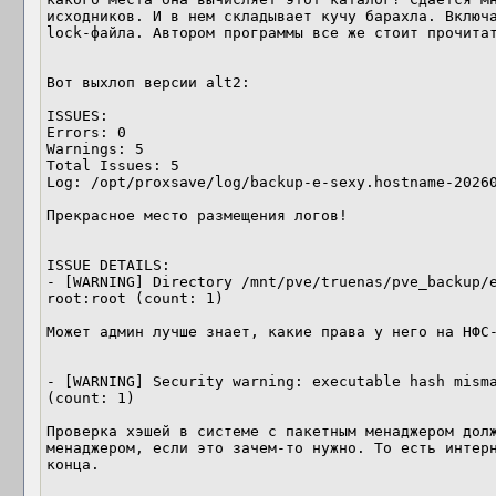
исходников. И в нем складывает кучу барахла. Включа
lock-файла. Автором программы все же стоит прочитат
Вот выхлоп версии alt2:

ISSUES:

Errors: 0

Warnings: 5

Total Issues: 5

Log: /opt/proxsave/log/backup-e-sexy.hostname-20260
Прекрасное место размещения логов!

ISSUE DETAILS:

- [WARNING] Directory /mnt/pve/truenas/pve_backup/e
root:root (count: 1)

Может админ лучше знает, какие права у него на НФС-
- [WARNING] Security warning: executable hash misma
(count: 1)

Проверка хэшей в системе с пакетным менаджером долж
менаджером, если это зачем-то нужно. То есть интерн
конца.
