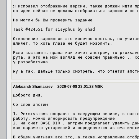
Я исправил отображение версии, также должен идти пр
по идее сейчас не должны отображаться варнинги по п
Не могли бы Вы проверить задание

Task #424551 for sisyphus by shad

Отключение варнингов это конечно костыль, но учитыв
влияет, то хоть глаза не будет мозолить. 

Если выставить права как хочет апстрим, то proxsave
рута, а это на мой взгляд не совсем правильно... хо
у разработчика

ну а так, дальше только смотреть, что ответит апст
Aleksandr Shamaraev
2026-07-08 23:01:28 MSK
Доброго дня.

Со слов апстим:

1. Permissions поправят в следующем релизе, в насто
работу, можно игнорировать предупреждение

2. на счет BASE_DIR , аптрим предлагает удалить дан
как параметр устаревший и определяется автоматическ
В общем учитывая все это, а также исправление отобр