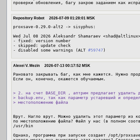
проверки обновления, багу закрою заданием как испр
Repository Robot
2026-07-09 01:28:01 MSK
proxsave-0.29.0-alt2 -> sisyphus:

Wed Jul 08 2026 Aleksandr Shamaraev <shad@altlinux>
- fixed: version number

- skipped: update check

- disabled some warnings (ALT 
#59747
)
Alexei V. Mezin
2026-07-13 00:17:52 MSK
Рановато закрывать баг, как мне кажется. Нужно прод
Если он, конечно, окажется обучаемым.

> 2. на счет BASE_DIR , аптрим предлагает удалить д
> backup.env, так как параметр устаревший и определ
> местоположению файла
Врут. Нагло врут. Можно удалить этот параметр из ко
по местоположению файла? Файл у нас (в полном соотв
/usr/bin

Однако, программа при запуске создает /opt/proxsave
какого места она вычисляет этот каталог? Сдается мн