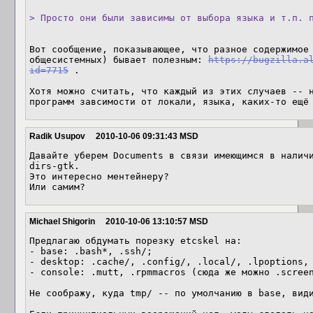
> Просто они были зависимы от выбора языка и т.п. 
Вот сообщение, показывающее, что разное содержимое 
общесистемных) бывает полезным: 
https://bugzilla.a
id=7715
 .

Хотя можно считать, что каждый из этих случаев -- н
программ завсимости от локали, языка, каких-то ещё
Radik Usupov
2010-10-06 09:31:43 MSD
Давайте уберем Documents в связи имеющимся в налич
dirs-gtk.

Это интересно ментейнеру?

Или самим?
Michael Shigorin
2010-10-06 13:10:57 MSD
Предлагаю обдумать порезку etcskel на:

- base: .bash*, .ssh/;

- desktop: .cache/, .config/, .local/, .lpoptions, 
- console: .mutt, .rpmmacros (сюда же можно .screen
Не соображу, куда tmp/ -- по умолчанию в base, види