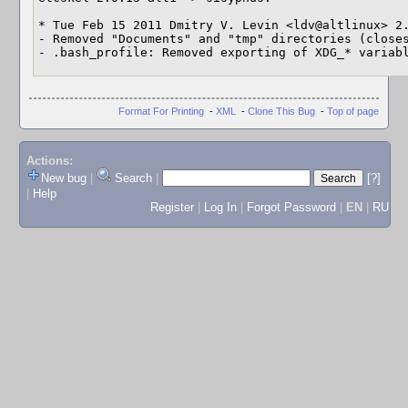
* Tue Feb 15 2011 Dmitry V. Levin <ldv@altlinux> 2.
- Removed "Documents" and "tmp" directories (close
- .bash_profile: Removed exporting of XDG_* variab
Format For Printing
-
XML
-
Clone This Bug
-
Top of page
Actions:
New bug
|
Search
|
[?]
|
Help
Register
|
Log In
|
Forgot Password
|
EN
|
RU