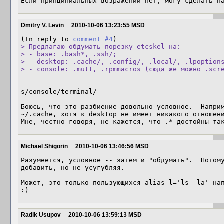
Если принципиальных возражений нет, могу сделать н
Dmitry V. Levin
2010-10-06 13:23:55 MSD
(In reply to 
comment #4
> Предлагаю обдумать порезку etcskel на:

> - base: .bash*, .ssh/;

> - desktop: .cache/, .config/, .local/, .lpoptions
> - console: .mutt, .rpmmacros (сюда же можно .scr
s/console/terminal/

Боюсь, что это разбиение довольно условное.  Наприм
~/.cache, хотя к desktop не имеет никакого отношени
Мне, честно говоря, не кажется, что .* достойны та
Michael Shigorin
2010-10-06 13:46:56 MSD
Разумеется, условное -- затем и "обдумать".  Потому
добавить, но не усугубляя.

Может, это только пользующихся alias l='ls -la' нап
:)
Radik Usupov
2010-10-06 13:59:13 MSD