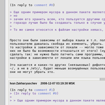
(In reply to 
comment #0
)

> Еще одним примером мусора в данном пакете являетс
> но

> зачем его хранить всем, кто пользуется другими ср
> гораздо лучше было бы создавать только в случае у
> 

> То же самое относится к файлам настройки xemacs,
Просто они были зависимы от выбора языка и т.п. пол
пользователю давалась свобода их изменить, убрать.
то настройки в зависимости от локали -- могло тоже 
них не было бы возможности отказаться от этого) (ну
сделать так: не нужно было патчить сами программы, 
настройки в зависимочти от локали или языка пользов
Это касается и каких-то других (неязыковых) дефолтн
~/, а не в /etc/, будет меньше возмущённых пользова
они не могут убрать это.
Ivan Zakharyaschev
2008-12-07 03:19:30 MSK
(In reply to 
comment #1
> (In reply to 
comment #0
)

> 

> > Еще одним примером мусора в данном пакете явля