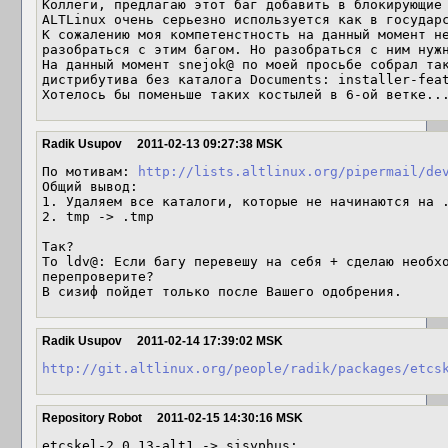
Коллеги, предлагаю этот баг добавить в блокирующие 
ALTLinux очень серьезно используется как в государс
К сожалению моя компетенстность на данный момент не
разобраться с этим багом. Но разобраться с ним нужн
На данный момент snejok@ по моей просьбе собрал так
дистрибутива без каталога Documents: installer-feat
Хотелось бы поменьше таких костылей в 6-ой ветке..
Radik Usupov
2011-02-13 09:27:38 MSK
По мотивам: 
http://lists.altlinux.org/pipermail/de
Общий вывод:

1. Удаляем все каталоги, которые не начинаются на .
2. tmp -> .tmp

Так?

To ldv@: Если багу перевешу на себя + сделаю необхо
перепроверите?

В сизиф пойдет только после Вашего одобрения.
Radik Usupov
2011-02-14 17:39:02 MSK
http://git.altlinux.org/people/radik/packages/etcs
Repository Robot
2011-02-15 14:30:16 MSK
etcskel-2.0.13-alt1 -> sisyphus:
