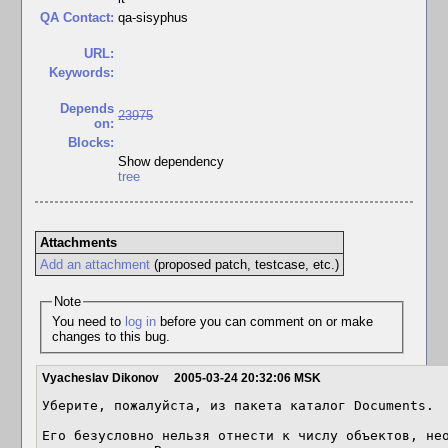
QA Contact:
qa-sisyphus
URL:
Keywords:
Depends
23975
on:
Blocks:
Show dependency
tree
Attachments
Add an attachment
(proposed patch, testcase, etc.)
Note
You need to
log in
before you can comment on or make
changes to this bug.
Vyacheslav Dikonov
2005-03-24 20:32:06 MSK
Уберите, пожалуйста, из пакета каталог Documents. 

Его безусловно нельзя отнести к числу объектов, нео