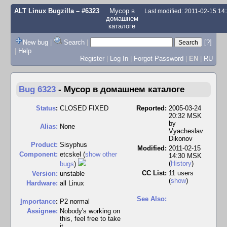
ALT Linux Bugzilla
– #6323
Мусор в
Last modified: 2011-02-15 1
домашнем
каталоге
New bug
|
Search
|
[?]
|
Help
Register
|
Log In
|
Forgot Password
|
EN
|
RU
Bug 6323
-
Мусор в домашнем каталоге
Status
:
CLOSED FIXED
Reported:
2005-03-24
20:32 MSK
by
Alias:
None
Vyacheslav
Dikonov
Product:
Sisyphus
Modified:
2011-02-15
Component:
etcskel (
show other
14:30 MSK
(
History
)
bugs
)
CC List:
11 users
Version:
unstable
(
show
)
Hardware:
all Linux
See Also:
I
mportance
:
P2 normal
Assignee:
Nobody's working on
this, feel free to take
it