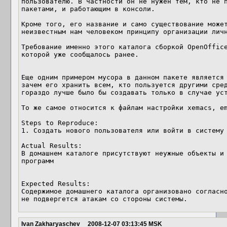
пользователю. В частности он не нужен тем, кто не п
пакетами, и работающим в консоли.

Кроме того, его название и само существование может
неизвестным нам человеком принципу организации личн
Требование именно этого каталога сборкой OpenOffice
которой уже сообщалось ранее.

Еще одним примером мусора в данном пакете является 
зачем его хранить всем, кто пользуется другими сред
гораздо лучше было бы создавать только в случае уст
То же самое относится к файлам настройки xemacs, em
Steps to Reproduce:

1. Создать нового пользователя или войти в систему

Actual Results:  

В домашнем каталоге присутствуют неужные объекты и 
программ

Expected Results:  

Содержимое домашнего каталога организовано согласно
не подвергется атакам со стороны системы.
Ivan Zakharyaschev
2008-12-07 03:13:45 MSK