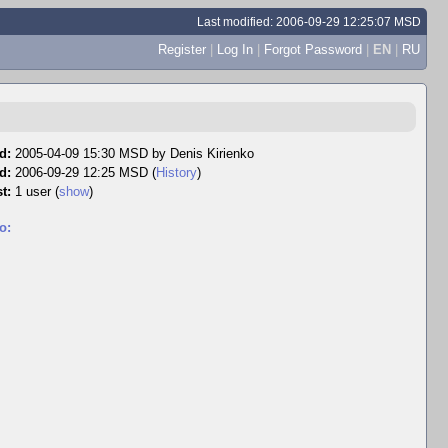
Last modified: 2006-09-29 12:25:07 MSD
Register
|
Log In
|
Forgot Password
|
EN
|
RU
d:
2005-04-09 15:30 MSD by
Denis Kirienko
d:
2006-09-29 12:25 MSD (
History
)
t:
1 user
(
show
)
o: