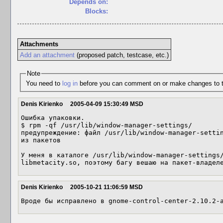
Depends on:
Blocks:
Attachments
Add an attachment
(proposed patch, testcase, etc.)
Note
You need to
log in
before you can comment on or make changes to t
Denis Kirienko
2005-04-09 15:30:49 MSD
Ошибка упаковки.

$ rpm -qf /usr/lib/window-manager-settings/

предупреждение: файл /usr/lib/window-manager-settin
из пакетов

У меня в каталоге /usr/lib/window-manager-settings/
libmetacity.so, поэтому багу вешаю на пакет-владел
Denis Kirienko
2005-10-21 11:06:59 MSD