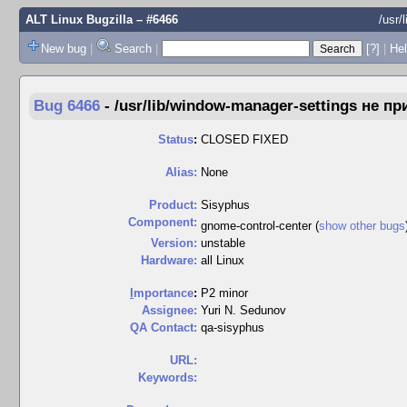
ALT Linux Bugzilla
– #6466
/usr/
New bug
|
Search
|
[?]
|
Hel
Bug 6466
-
/usr/lib/window-manager-settings не 
Status
:
CLOSED FIXED
Alias:
None
Product:
Sisyphus
Component:
gnome-control-center (
show other bugs
Version:
unstable
Hardware:
all Linux
I
mportance
:
P2 minor
Assignee:
Yuri N. Sedunov
QA Contact:
qa-sisyphus
URL:
Keywords: