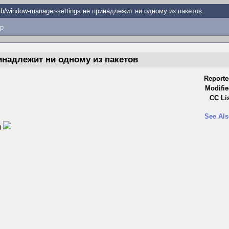
lib/window-manager-settings не принадлежит ни одному из пакетов
p
принадлежит ни одному из пакетов
Reporte
Modifie
CC Lis
See Als
)