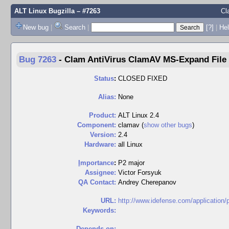
ALT Linux Bugzilla
– #7263
Cl
New bug
|
Search
|
[?]
|
Hel
Bug 7263
-
Clam AntiVirus ClamAV MS-Expand File 
Status
:
CLOSED FIXED
Alias:
None
Product:
ALT Linux 2.4
Component:
clamav (
show other bugs
)
Version:
2.4
Hardware:
all Linux
I
mportance
:
P2 major
Assignee:
Victor Forsyuk
QA Contact:
Andrey Cherepanov
URL:
http://www.idefense.com/application/p
Keywords:
Depends on: