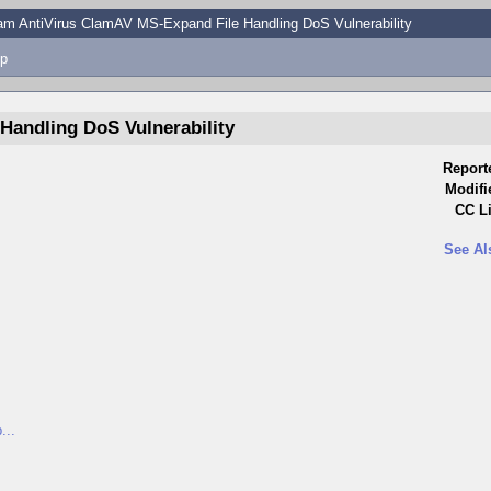
am AntiVirus ClamAV MS-Expand File Handling DoS Vulnerability
p
Handling DoS Vulnerability
Report
Modifi
CC Li
See Al
...