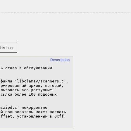
his bug.
Description
ь отказ в обслуживании 
файла 'libclamav/scanners.c'.

рмированный архив, который,

льзовать все доступные

сылка более 100 подобных

szipd.c' некорректно

й пользователь может послать

ffset, установленным в 0xff,
