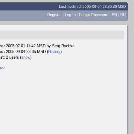
Last modified: 2005-09-04 23:35:36 MSD
Register
|
Log In
|
Forgot Password
|
EN
|
RU
ed:
2005-07-01 11:42 MSD by
Serg Rychka
ed:
2005-09-04 23:35 MSD (
History
)
st:
2 users
(
show
)
so: