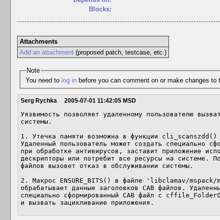
Blocks:
Attachments
Add an attachment
(proposed patch, testcase, etc.)
Note
You need to
log in
before you can comment on or make changes to t
Serg Rychka
2005-07-01 11:42:05 MSD
Уязвимость позволяет удаленному пользователю вызват
системы.

1. Утечка памяти возможна в функции cli_scanszdd() 
Удаленный пользователь может создать специально сфо
при обработке антивирусов, заставит приложение испо
дескрипторы или потребит все ресурсы на системе. По
файлов вызовет отказ в обслуживании системы.

2. Макрос ENSURE_BITS() в файле 'libclamav/mspack/m
обрабатывает данные заголовков CAB файлов. Удаленны
специально сформированный CAB файл с cffile_FolderO
и вызвать зацикливание приложения.