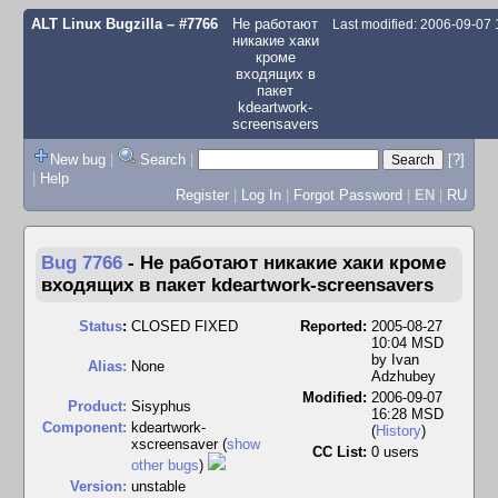
ALT Linux Bugzilla
– #7766
Не работают
Last modified: 2006-09-07
никакие хаки
кроме
входящих в
пакет
kdeartwork-
screensavers
New bug
|
Search
|
[?]
|
Help
Register
|
Log In
|
Forgot Password
|
EN
|
RU
Bug 7766
-
Не работают никакие хаки кроме
входящих в пакет kdeartwork-screensavers
Status
:
CLOSED FIXED
Reported:
2005-08-27
10:04 MSD
by
Ivan
Alias:
None
Adzhubey
Modified:
2006-09-07
Product:
Sisyphus
16:28 MSD
Component:
kdeartwork-
(
History
)
xscreensaver (
show
CC List:
0 users
other bugs
)
Version:
unstable