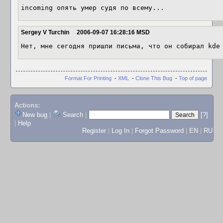
incoming опять умер судя по всему...
Sergey V Turchin
2006-09-07 16:28:16 MSD
Нет, мне сегодня пришли письма, что он собирал kde
Format For Printing
-
XML
-
Clone This Bug
-
Top of page
Actions:
New bug
|
Search
|
[?]
|
Help
Register
|
Log In
|
Forgot Password
|
EN
|
RU