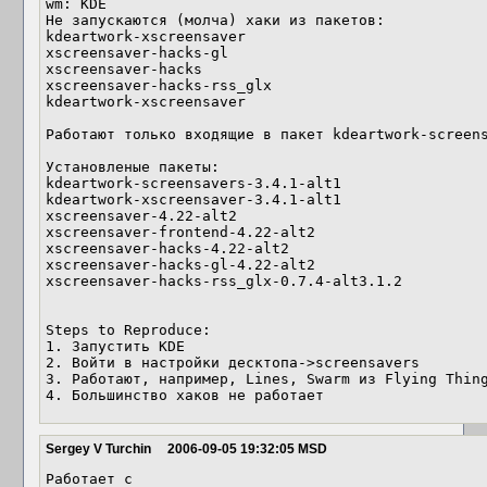
wm: KDE

Не запускаются (молча) хаки из пакетов:

kdeartwork-xscreensaver

xscreensaver-hacks-gl

xscreensaver-hacks

xscreensaver-hacks-rss_glx

kdeartwork-xscreensaver

Работают только входящие в пакет kdeartwork-screens
Установленые пакеты:

kdeartwork-screensavers-3.4.1-alt1

kdeartwork-xscreensaver-3.4.1-alt1

xscreensaver-4.22-alt2

xscreensaver-frontend-4.22-alt2

xscreensaver-hacks-4.22-alt2

xscreensaver-hacks-gl-4.22-alt2

xscreensaver-hacks-rss_glx-0.7.4-alt3.1.2

Steps to Reproduce:

1. Запустить KDE

2. Войти в настройки десктопа->screensavers

3. Работают, например, Lines, Swarm из Flying Thing
4. Большинство хаков не работает
Sergey V Turchin
2006-09-05 19:32:05 MSD
Работает с
