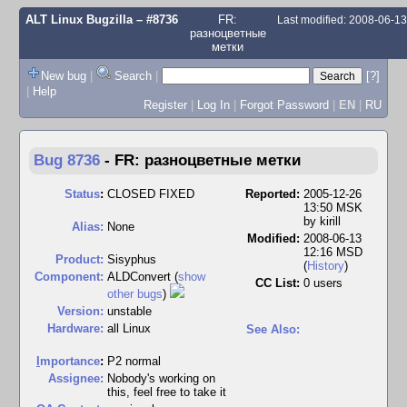
ALT Linux Bugzilla
– #8736
FR:
Last modified: 2008-06-1
разноцветные
метки
New bug
|
Search
|
[?]
|
Help
Register
|
Log In
|
Forgot Password
|
EN
|
RU
Bug 8736
-
FR: разноцветные метки
Status
:
CLOSED FIXED
Reported:
2005-12-26
13:50 MSK
by
kirill
Alias:
None
Modified:
2008-06-13
12:16 MSD
Product:
Sisyphus
(
History
)
Component:
ALDConvert (
show
CC List:
0 users
other bugs
)
Version:
unstable
Hardware:
all Linux
See Also:
I
mportance
:
P2 normal
Assignee:
Nobody's working on
this, feel free to take it