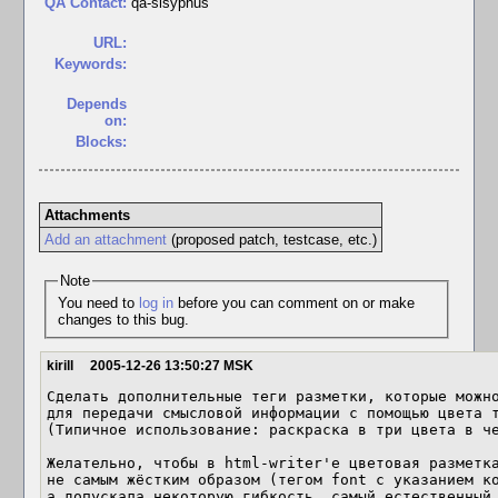
QA Contact:
qa-sisyphus
URL:
Keywords:
Depends
on:
Blocks:
Attachments
Add an attachment
(proposed patch, testcase, etc.)
Note
You need to
log in
before you can comment on or make
changes to this bug.
kirill
2005-12-26 13:50:27 MSK
Сделать дополнительные теги разметки, которые можно
для передачи смысловой информации с помощью цвета т
(Типичное использование: раскраска в три цвета в че
Желательно, чтобы в html-writer'е цветовая разметка
не самым жёстким образом (тегом font с указанием ко
а допускала некоторую гибкость, самый естественный 