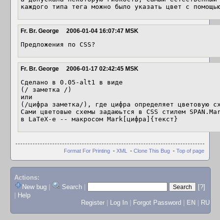
каждого типа тега можно было указать цвет с помощь
Fr. Br. George
2006-01-04 16:07:47 MSK
Предложения по CSS?
Fr. Br. George
2006-01-17 02:42:45 MSK
Сделано в 0.05-alt1 в виде

(/ заметка /)

или

(/цифра заметка/), где цифра определяет цветовую сх
Сами цветовые схемы задаюьтся в CSS стилем SPAN.Mar
в LaTeX-е -- макросом Mark[цифра]{текст}
Format For Printing
-
XML
-
Clone This Bug
-
Top of page
Actions:
New bug
|
Search
|
[?]
|
Help
Register
|
Log In
|
Forgot Password
|
EN
|
RU