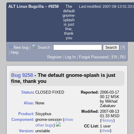
ALT Linux Bugzilla
– #9258
The
Last modified: 2007-08-13 01:33
default
gnome-
splash
is just
fine,
thank
you
New bug
|
Search
|
[?]
|
Help
Register
|
Log In
|
Forgot Password
|
EN
|
RU
Bug 9258
-
The default gnome-splash is just
fine, thank you
Status
:
CLOSED FIXED
Reported:
2006-03-17
00:12 MSK
by
Mikhail
Alias:
None
Zabaluev
Modified:
2007-08-13
Product:
Sisyphus
01:33 MSD
Component:
gnome-session (
show
(
History
)
other bugs
)
CC List:
1 user
(
show
)
Version:
unstable