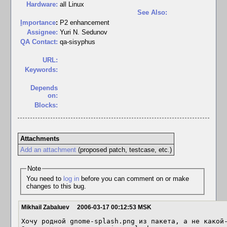
Hardware:
all Linux
See Also:
I
mportance
:
P2 enhancement
Assignee:
Yuri N. Sedunov
QA Contact:
qa-sisyphus
URL:
Keywords:
Depends
on:
Blocks:
Attachments
Add an attachment
(proposed patch, testcase, etc.)
Note
You need to
log in
before you can comment on or make
changes to this bug.
Mikhail Zabaluev
2006-03-17 00:12:53 MSK
Хочу родной gnome-splash.png из пакета, а не какой-