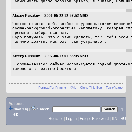
Зависимость gnome-session-splash, я считаю, излишн
Alexey Rusakov
2006-05-22 12:57:52 MSD
Честно говоря, я бы вообще с удовольствием скопипей
gnome-background-properties капплетину, которая спл
времени разбираться нет.

Надо подумать, что с этим сделать, так чтобы всем п
наличие дезигна как раз таки устраивает.
Alexey Rusakov
2007-08-13 01:33:05 MSD
В gnome-session сейчас используется родной gnome-sp
такового в дезигне Десктопа.
Format For Printing
-
XML
-
Clone This Bug
-
Top of page
Actions:
New bug
|
Search
|
[?]
|
Help
Register
|
Log In
|
Forgot Password
|
EN
|
RU