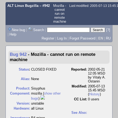
ALT Linux Bugzilla
– #942
Mozilla -
Last modified: 2005-07-13 15:45
cannot
run on
remote
machine
New bug
|
Search
|
[?]
|
Help
Register
|
Log In
|
Forgot Password
|
EN
|
RU
Bug 942
-
Mozilla - cannot run on remote
machine
Status
:
CLOSED FIXED
Reported:
2002-05-21
12:05 MSD
by
Vitaly A.
Alias:
None
Ostanin
Modified:
2005-07-13
Product:
Sisyphus
15:45 MSD
Component:
mozilla (
show other
(
History
)
bugs
)
CC List:
0 users
Version:
unstable
Hardware:
all Linux
See Also:
I
mportance
:
P4 minor