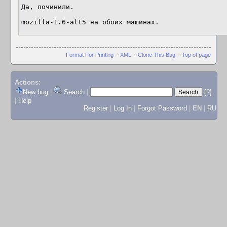
Да, починили.

mozilla-1.6-alt5 на обоих машинах.
Format For Printing
-
XML
-
Clone This Bug
-
Top of page
Actions:
New bug
|
Search
|
[?]
|
Help
Register
|
Log In
|
Forgot Password
|
EN
|
RU