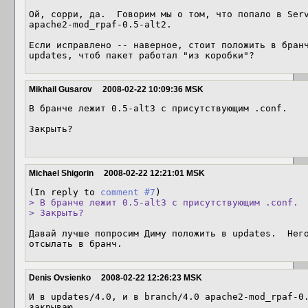
Ой, сорри, да.  Говорим мы о том, что попало в Serv
apache2-mod_rpaf-0.5-alt2.

Если исправлено -- наверное, стоит положить в бранч
updates, чтоб пакет работал "из коробки"?
Mikhail Gusarov
2008-02-22 10:09:36 MSK
В бранче лежит 0.5-alt3 с присутствующим .conf.

Закрыть?

Michael Shigorin
2008-02-22 12:21:01 MSK
(In reply to 
comment #7
> В бранче лежит 0.5-alt3 с присутствующим .conf.

> Закрыть?
Давай лучше попросим Диму положить в updates.  Него
отсылать в бранч.
Denis Ovsienko
2008-02-22 12:26:23 MSK
И в updates/4.0, и в branch/4.0 apache2-mod_rpaf-0.
закрываю.