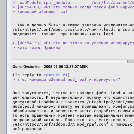
> LoadModule rpaf_module         /usr/lib/apache2/m
> [00:54:08] <Pilot> только когда такой файл нарисо
> командой a2enmod rpaf
  Так и должно быть: a2enmod завязана исключительно на

/etc/httpd2/conf/mods-available/<имя>.load, и соотв
подключает _только_ при наличии <имя>.load.

> [00:54:33] <Pilot> до этого он успешно игнорирует
> хоть поэмы Пушкина
Denis Ovsienko
2008-01-06 13:37:07 MSK
(In reply to 
comment #1
> т.е. команда a2enmod mod_rpaf игнорируется?
Она запускается, честно не находит файл .load и на 
деятельность. И неудивительно, потому что единствен
директивой LoadModule является /etc/httpd2/conf/mod
modules.d никакому пакету не принадлежит, конфигура
обрабатывается, и вероятнее всего создаётся самим ж
То есть правильный контент назван неправильным имен
неправильный каталог. Пока это так, естественно,

/etc/httpd2/conf/addon.d/A.mod_rpaf.conf с помощью 
нейтрализован.