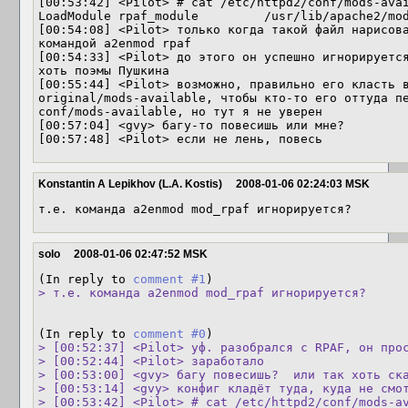
[00:53:42] <Pilot> # cat /etc/httpd2/conf/mods-avai
LoadModule rpaf_module         /usr/lib/apache2/mod
[00:54:08] <Pilot> только когда такой файл нарисова
командой a2enmod rpaf

[00:54:33] <Pilot> до этого он успешно игнорируется
хоть поэмы Пушкина

[00:55:44] <Pilot> возможно, правильно его класть в
original/mods-available, чтобы кто-то его оттуда пе
conf/mods-available, но тут я не уверен

[00:57:04] <gvy> багу-то повесишь или мне?

[00:57:48] <Pilot> если не лень, повесь
Konstantin A Lepikhov (L.A. Kostis)
2008-01-06 02:24:03 MSK
т.е. команда a2enmod mod_rpaf игнорируется?
solo
2008-01-06 02:47:52 MSK
(In reply to 
comment #1
> т.е. команда a2enmod mod_rpaf игнорируется?
(In reply to 
comment #0
> [00:52:37] <Pilot> уф. разобрался с RPAF, он прос
> [00:52:44] <Pilot> заработало

> [00:53:00] <gvy> багу повесишь?  или так хоть ска
> [00:53:14] <gvy> конфиг кладёт туда, куда не смот
> [00:53:42] <Pilot> # cat /etc/httpd2/conf/mods-av