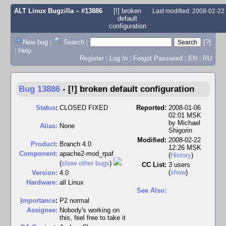
ALT Linux Bugzilla
– #13886
[!] broken
Last modified: 2008-02-2
default
configuration
New bug
|
Search
|
[?]
|
Help
Register
|
Log In
|
Forgot Password
|
EN
|
RU
Bug 13886
-
[!] broken default configuration
Status
:
CLOSED FIXED
Reported:
2008-01-06
02:01 MSK
by
Michael
Alias:
None
Shigorin
Modified:
2008-02-22
Product:
Branch 4.0
12:26 MSK
Component:
apache2-mod_rpaf
(
History
)
(
show other bugs
)
CC List:
3 users
(
show
)
Version:
4.0
Hardware:
all Linux
See Also:
I
mportance
:
P2 normal
Assignee:
Nobody's working on
this, feel free to take it