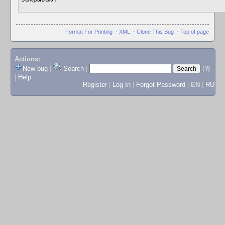
Format For Printing
-
XML
-
Clone This Bug
-
Top of page
Actions:
New bug
|
Search
|
[?]
|
Help
Register
|
Log In
|
Forgot Password
|
EN
|
RU