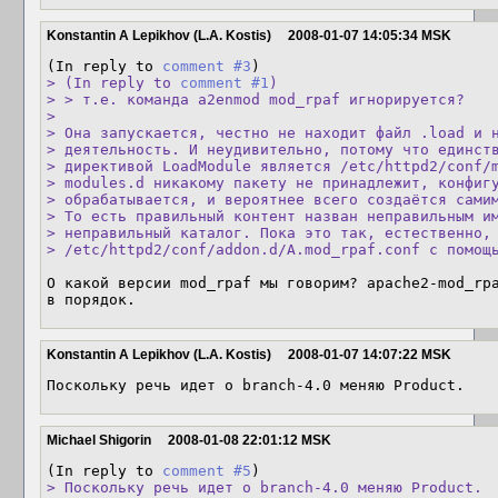
Konstantin A Lepikhov (L.A. Kostis)
2008-01-07 14:05:34 MSK
(In reply to 
comment #3
> (In reply to 
comment #1
)

> > т.е. команда a2enmod mod_rpaf игнорируется?

> 

> Она запускается, честно не находит файл .load и н
> деятельность. И неудивительно, потому что единств
> директивой LoadModule является /etc/httpd2/conf/m
> modules.d никакому пакету не принадлежит, конфигу
> обрабатывается, и вероятнее всего создаётся самим
> То есть правильный контент назван неправильным им
> неправильный каталог. Пока это так, естественно,

> /etc/httpd2/conf/addon.d/A.mod_rpaf.conf с помощ
О какой версии mod_rpaf мы говорим? apache2-mod_rpa
Konstantin A Lepikhov (L.A. Kostis)
2008-01-07 14:07:22 MSK
Поскольку речь идет о branch-4.0 меняю Product.
Michael Shigorin
2008-01-08 22:01:12 MSK
(In reply to 
comment #5
> Поскольку речь идет о branch-4.0 меняю Product.