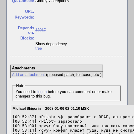
QA Contact:
Andrey Cherepanov
URL:
Keywords:
Depends
13917
on:
Blocks:
Show dependency
tree
Attachments
Add an attachment
(proposed patch, testcase, etc.)
Note
You need to
log in
before you can comment on or make
changes to this bug.
Michael Shigorin
2008-01-06 02:01:10 MSK
[00:52:37] <Pilot> уф. разобрался с RPAF, он просто
[00:52:44] <Pilot> заработало

[00:53:00] <gvy> багу повесишь?  или так хоть скажи
[00:53:14] <gvy> конфиг кладёт туда, куда не смотря