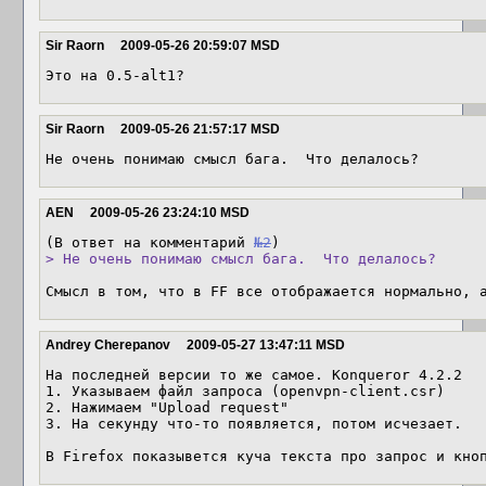
Sir Raorn
2009-05-26 20:59:07 MSD
Это на 0.5-alt1?
Sir Raorn
2009-05-26 21:57:17 MSD
Не очень понимаю смысл бага.  Что делалось?
AEN
2009-05-26 23:24:10 MSD
(В ответ на комментарий 
№2
> Не очень понимаю смысл бага.  Что делалось?
Смысл в том, что в FF все отображается нормально, 
Andrey Cherepanov
2009-05-27 13:47:11 MSD
На последней версии то же самое. Konqueror 4.2.2

1. Указываем файл запроса (openvpn-client.csr)

2. Нажимаем "Upload request"

3. На секунду что-то появляется, потом исчезает.

В Firefox показывется куча текста про запрос и кно