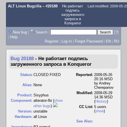
ALT Linux Bugzilla
– #20188
Не работает
Last modified: 2009-05-
подпись
загруженного
запроса в
Konqueror
New bug
|
Search
|
[?]
|
Help
Register
|
Log In
|
Forgot Password
|
EN
|
RU
Bug 20188
-
Не работает подпись
загруженного запроса в Konqueror
Status
:
CLOSED FIXED
Reported:
2009-05-26
20:16 MSD
by
Andrey
Alias:
None
Cherepanov
Modified:
2009-05-29
Product:
Sisyphus
14:36 MSD
Component:
alterator-fbi (
show
(
History
)
other bugs
)
CC List:
5 users
(
show
)
Version:
unstable
Hardware:
all Linux
See Also:
I
mportance
:
P3 normal