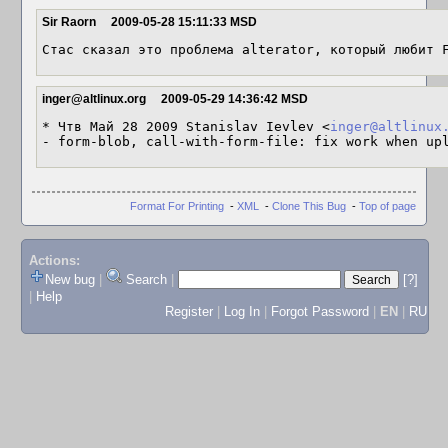
Sir Raorn
2009-05-28 15:11:33 MSD
Стас сказал это проблема alterator, который любит 
inger@altlinux.org
2009-05-29 14:36:42 MSD
* Чтв Май 28 2009 Stanislav Ievlev <
inger@altlinux
- form-blob, call-with-form-file: fix work when up
Format For Printing
-
XML
-
Clone This Bug
-
Top of page
Actions:
New bug
|
Search
|
[?]
|
Help
Register
|
Log In
|
Forgot Password
|
EN
|
RU