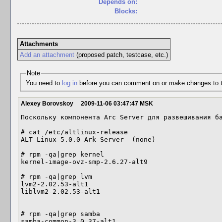
Depends on:
Blocks:
Attachments
Add an attachment
(proposed patch, testcase, etc.)
Note
You need to
log in
before you can comment on or make changes to t
Alexey Borovskoy
2009-11-06 03:47:47 MSK
Поскольку компонента Arc Server для развешивания ба
# cat /etc/altlinux-release

ALT Linux 5.0.0 Ark Server  (none)

# rpm -qa|grep kernel

kernel-image-ovz-smp-2.6.27-alt9

# rpm -qa|grep lvm

lvm2-2.02.53-alt1

liblvm2-2.02.53-alt1

# rpm -qa|grep samba

samba-common-3.0.37-alt1
