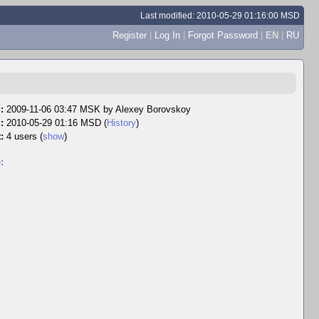
Last modified: 2010-05-29 01:16:00 MSD
Register
|
Log In
|
Forgot Password
|
EN
|
RU
:
2009-11-06 03:47 MSK by
Alexey Borovskoy
:
2010-05-29 01:16 MSD (
History
)
:
4 users
(
show
)
: