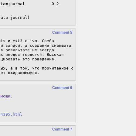
ta=journal           0 2

data=journal)
Comment 5
fs и ext3 с lvm. Самба 
и записи, а создание снапшота 
в результате не всегда 
х инодов теряется. Высокая 
цировать это поведение.

ых, а в том, что прочитанное с 
ует ожидавшемуся.
Comment 6
омощи.
34395.html
Comment 7