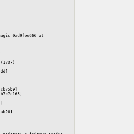
agic 0xd9fee666 at



(1737)



cb75b9]

]

ab26]


