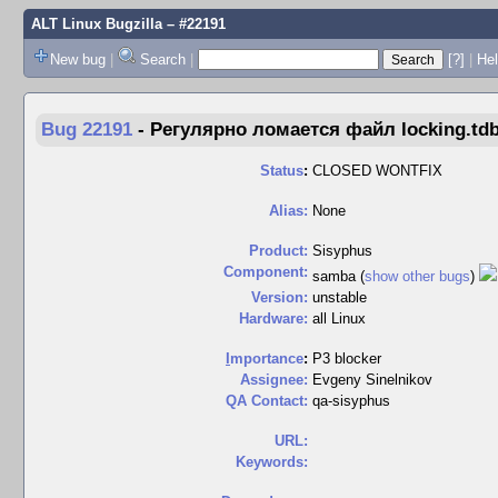
ALT Linux Bugzilla
– #22191
New bug
|
Search
|
[?]
|
Hel
Bug 22191
-
Регулярно ломается файл locking.td
Status
:
CLOSED WONTFIX
Alias:
None
Product:
Sisyphus
Component:
samba (
show other bugs
)
Version:
unstable
Hardware:
all Linux
I
mportance
:
P3 blocker
Assignee:
Evgeny Sinelnikov
QA Contact:
qa-sisyphus
URL:
Keywords: