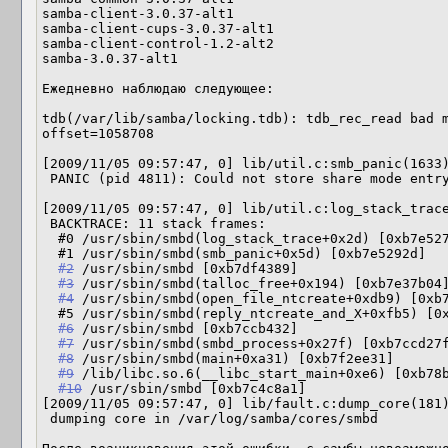
samba-client-3.0.37-alt1

samba-client-cups-3.0.37-alt1

samba-client-control-1.2-alt2

samba-3.0.37-alt1

Ежедневно наблюдаю следующее:

tdb(/var/lib/samba/locking.tdb): tdb_rec_read bad m
offset=1058708

[2009/11/05 09:57:47, 0] lib/util.c:smb_panic(1633)
 PANIC (pid 4811): Could not store share mode entry

[2009/11/05 09:57:47, 0] lib/util.c:log_stack_trace
 BACKTRACE: 11 stack frames:

  #0 /usr/sbin/smbd(log_stack_trace+0x2d) [0xb7e527dd]

  #1 /usr/sbin/smbd(smb_panic+0x5d) [0xb7e5292d]

#2
 /usr/sbin/smbd [0xb7df4389]

#3
 /usr/sbin/smbd(talloc_free+0x194) [0xb7e37b04]
#4
 /usr/sbin/smbd(open_file_ntcreate+0xdb9) [0xb7
  #5 /usr/sbin/smbd(reply_ntcreate_and_X+0xfb5) [0xb7c7c165]

#6
 /usr/sbin/smbd [0xb7ccb432]

#7
 /usr/sbin/smbd(smbd_process+0x27f) [0xb7ccd27f
#8
 /usr/sbin/smbd(main+0xa31) [0xb7f2ee31]

#9
 /lib/libc.so.6(__libc_start_main+0xe6) [0xb78b
#10
 /usr/sbin/smbd [0xb7c4c8a1]

[2009/11/05 09:57:47, 0] lib/fault.c:dump_core(181)
 dumping core in /var/log/samba/cores/smbd
