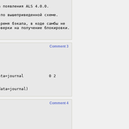
 появления ALS 4.0.0.

по вышеприведенной схеме.

ремя бэкапа, в коде самбы не 
верки на получение блокировки. 
.
Comment 3
ta=journal           0 2

data=journal)
Comment 4