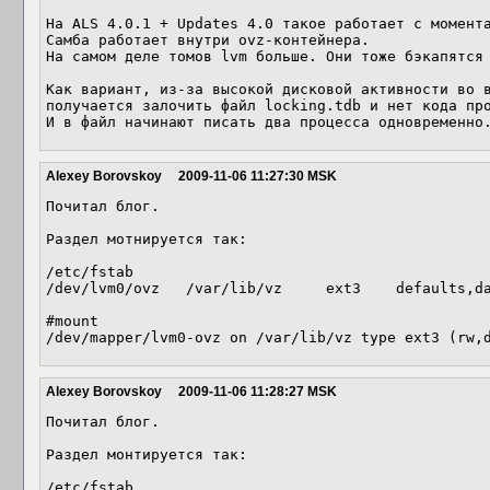
На ALS 4.0.1 + Updates 4.0 такое работает с момента
Самба работает внутри ovz-контейнера.

На самом деле томов lvm больше. Они тоже бэкапятся 
Как вариант, из-за высокой дисковой активности во в
получается залочить файл locking.tdb и нет кода про
И в файл начинают писать два процесса одновременно
Alexey Borovskoy
2009-11-06 11:27:30 MSK
Почитал блог.

Раздел мотнируется так:

/etc/fstab

/dev/lvm0/ovz   /var/lib/vz     ext3    defaults,da
#mount

/dev/mapper/lvm0-ovz on /var/lib/vz type ext3 (rw,
Alexey Borovskoy
2009-11-06 11:28:27 MSK
Почитал блог.

Раздел монтируется так:

/etc/fstab
