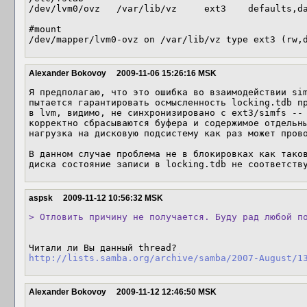
/dev/lvm0/ovz   /var/lib/vz     ext3    defaults,da
#mount

/dev/mapper/lvm0-ovz on /var/lib/vz type ext3 (rw,
Alexander Bokovoy
2009-11-06 15:26:16 MSK
Я предполагаю, что это ошибка во взаимодействии sim
пытается гарантировать осмысленность locking.tdb пр
в lvm, видимо, не синхронизировано с ext3/simfs -- 
корректно сбрасываются буфера и содержимое отдельны
нагрузка на дисковую подсистему как раз может прово
В данном случае проблема не в блокировках как таков
диска состояние записи в locking.tdb не соответств
aspsk
2009-11-12 10:56:32 MSK
> Отловить причину не получается. Буду рад любой п
http://lists.samba.org/archive/samba/2007-August/1
Alexander Bokovoy
2009-11-12 12:46:50 MSK