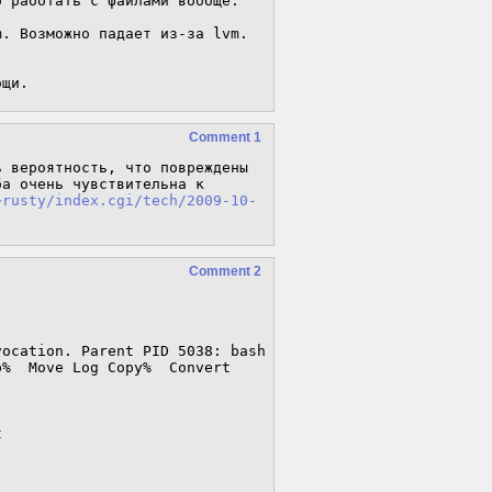
 работать с файлами вообще.

. Возможно падает из-за lvm. 
ощи.
Comment 1
 вероятность, что повреждены 
а очень чувствительна к 
~rusty/index.cgi/tech/2009-10-
Comment 2
ocation. Parent PID 5038: bash


