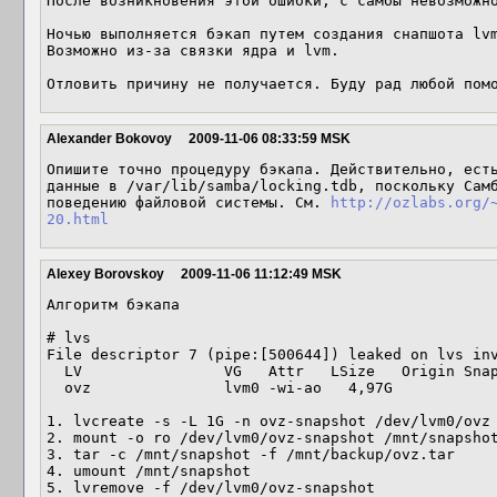
После возникновения этой ошибки, с самбы невозможно
Ночью выполняется бэкап путем создания снапшота lvm
Возможно из-за связки ядра и lvm.

Отловить причину не получается. Буду рад любой пом
Alexander Bokovoy
2009-11-06 08:33:59 MSK
Опишите точно процедуру бэкапа. Действительно, есть
данные в /var/lib/samba/locking.tdb, поскольку Самб
поведению файловой системы. См. 
http://ozlabs.org/
20.html
Alexey Borovskoy
2009-11-06 11:12:49 MSK
Алгоритм бэкапа

# lvs

File descriptor 7 (pipe:[500644]) leaked on lvs inv
  LV                VG   Attr   LSize   Origin Snap%  Move Log Copy%  Convert

  ovz               lvm0 -wi-ao   4,97G

1. lvcreate -s -L 1G -n ovz-snapshot /dev/lvm0/ovz

2. mount -o ro /dev/lvm0/ovz-snapshot /mnt/snapshot
3. tar -c /mnt/snapshot -f /mnt/backup/ovz.tar

4. umount /mnt/snapshot

5. lvremove -f /dev/lvm0/ovz-snapshot
