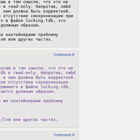
аю в том смысле, что это не 
 в read-only. Напротив, smbd 
 нем должна быть корректной. 
 отсутствие синхронизации при 
о в файле locking.tdb, это 
должным образом.

е контейнерами проблему 
lvm или других частях.
Comment 8
учаю в том смысле, что это не

db в read-only. Напротив, smbd

 в нем должна быть корректной.

ли отсутствие синхронизации

ржимого в файле locking.tdb,

ается должным образом.

и же контейнерами проблему
z/lvm или других частях.
Comment 9