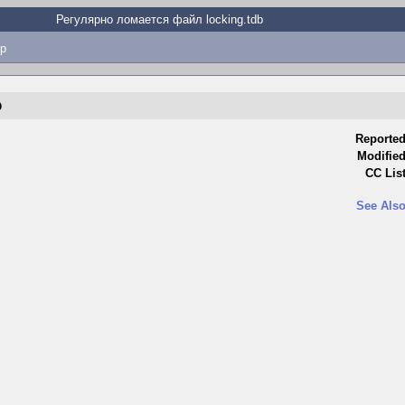
Регулярно ломается файл locking.tdb
p
b
Reported
Modified
CC List
See Also