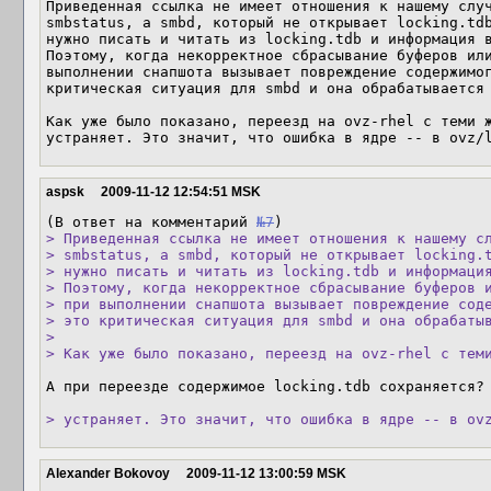
Приведенная ссылка не имеет отношения к нашему случ
smbstatus, а smbd, который не открывает locking.tdb
нужно писать и читать из locking.tdb и информация в
Поэтому, когда некорректное сбрасывание буферов или
выполнении снапшота вызывает повреждение содержимог
критическая ситуация для smbd и она обрабатывается 
Как уже было показано, переезд на ovz-rhel с теми ж
устраняет. Это значит, что ошибка в ядре -- в ovz/
aspsk
2009-11-12 12:54:51 MSK
(В ответ на комментарий 
№7
> Приведенная ссылка не имеет отношения к нашему сл
> smbstatus, а smbd, который не открывает locking.t
> нужно писать и читать из locking.tdb и информация
> Поэтому, когда некорректное сбрасывание буферов и
> при выполнении снапшота вызывает повреждение соде
> это критическая ситуация для smbd и она обрабатыв
> 

> Как уже было показано, переезд на ovz-rhel с тем
А при переезде содержимое locking.tdb сохраняется?

> устраняет. Это значит, что ошибка в ядре -- в ov
Alexander Bokovoy
2009-11-12 13:00:59 MSK