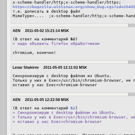
https://bugzilla.altlinux.org/show_bug.cgi?id=2549
т.е. дописать в desktop файл

MimeType=....  ;x-scheme-handler/http;x-scheme-han
AEN
2011-05-02 15:21:14 MSK
> надо объявить firefox обработчиком
chromium, конечно!
Lenar Shakirov
2011-05-05 12:11:02 MSK
Синхронизирую с desktop файлом из Ubuntu.

Только у них в Exec=/usr/bin/chromium-browser, не п
оставил у нас Exec=chromium-browser
AEN
2011-05-05 12:22:58 MSK
(В ответ на комментарий 
№2
> Синхронизирую с desktop файлом из Ubuntu.

> Только у них в Exec=/usr/bin/chromium-browser, не
> оставил у нас Exec=chromium-browser