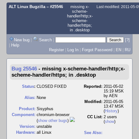
ALT Linux Bugzilla
– #25546
missing x-
Last modified: 2011-05-
scheme-
handler/http;x-
scheme-
handler/https;
in .desktop
New bug
|
Search
|
[?]
|
Help
Register
|
Log In
|
Forgot Password
|
EN
|
RU
Bug 25546
-
missing x-scheme-handler/http;x-
scheme-handler/https; in .desktop
Status
:
CLOSED FIXED
Reported:
2011-05-02
15:19 MSK
by
AEN
Alias:
None
Modified:
2011-05-05
13:47 MSK
Product:
Sisyphus
(
History
)
Component:
chromium-browser
CC List:
2 users
(
show other bugs
)
(
show
)
Version:
unstable
Hardware:
all Linux
See Also: