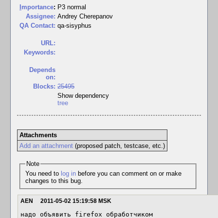
I
mportance
:
P3 normal
Assignee:
Andrey Cherepanov
QA Contact:
qa-sisyphus
URL:
Keywords:
Depends
on:
Blocks:
25495
Show dependency
tree
Attachments
Add an attachment
(proposed patch, testcase, etc.)
Note
You need to
log in
before you can comment on or make
changes to this bug.
AEN
2011-05-02 15:19:58 MSK
надо объявить firefox обработчиком
