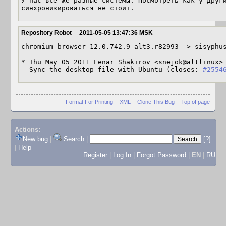
У нас все же разные системы. Посмотреть как у други
синхронизироваться не стоит.
Repository Robot
2011-05-05 13:47:36 MSK
chromium-browser-12.0.742.9-alt3.r82993 -> sisyphus
* Thu May 05 2011 Lenar Shakirov <snejok@altlinux> 
- Sync the desktop file with Ubuntu (closes: 
#2554
Format For Printing
-
XML
-
Clone This Bug
-
Top of page
Actions:
New bug
|
Search
|
[?]
|
Help
Register
|
Log In
|
Forgot Password
|
EN
|
RU