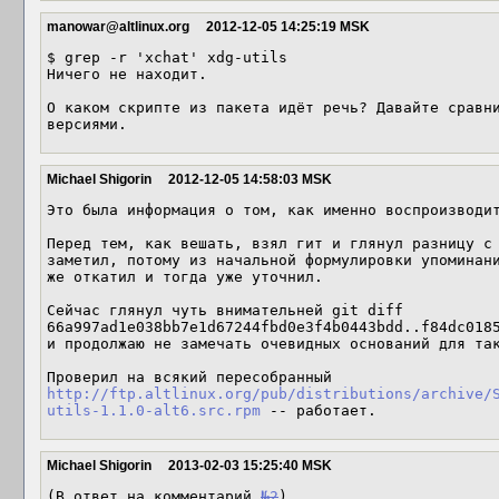
manowar@altlinux.org
2012-12-05 14:25:19 MSK
$ grep -r 'xchat' xdg-utils

Ничего не находит.

О каком скрипте из пакета идёт речь? Давайте сравни
версиями.
Michael Shigorin
2012-12-05 14:58:03 MSK
Это была информация о том, как именно воспроизводит
Перед тем, как вешать, взял гит и глянул разницу с 
заметил, потому из начальной формулировки упоминани
же откатил и тогда уже уточнил.

Сейчас глянул чуть внимательней git diff 
66a997ad1e038bb7e1d67244fbd0e3f4b0443bdd..f84dc0185
и продолжаю не замечать очевидных оснований для так
Проверил на всякий пересобранный 
http://ftp.altlinux.org/pub/distributions/archive/
utils-1.1.0-alt6.src.rpm
 -- работает.
Michael Shigorin
2013-02-03 15:25:40 MSK
(В ответ на комментарий 
№2