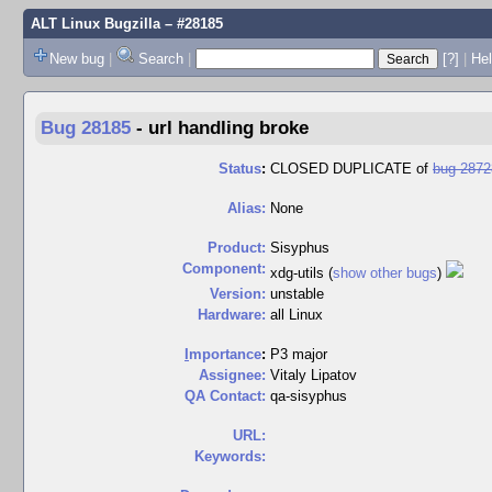
ALT Linux Bugzilla
– #28185
New bug
|
Search
|
[?]
|
Hel
Bug 28185
-
url handling broke
Status
:
CLOSED DUPLICATE of
bug 2872
Alias:
None
Product:
Sisyphus
Component:
xdg-utils (
show other bugs
)
Version:
unstable
Hardware:
all Linux
I
mportance
:
P3 major
Assignee:
Vitaly Lipatov
QA Contact:
qa-sisyphus
URL:
Keywords: