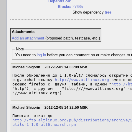
Depends on:
Blocks:
27685
Show dependency
tree
Attachments
Add an attachment
(proposed patch, testcase, etc.)
Note
You need to
log in
before you can comment on or make changes to t
Michael Shigorin
2012-12-05 14:03:09 MSK
После обновления до 1.1.0-alt7 сломалось открытие с
e.g. xchat ссылку 
http://www.altlinux.org
 вместо но
окошко firefox с _двумя_ табами, в одном "
http://h
"http"), в другом -- "file:////www.altlinux.org" (в
"//www.altlinux.org").
Michael Shigorin
2012-12-05 14:22:50 MSK
Помогает откат до 
http://ftp.altlinux.org/pub/distributions/archive/
utils-1.1.0-alt6.noarch.rpm