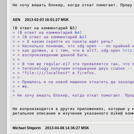
Не хочу вешать блокер, когда откат помогает. Прошу
AEN
2013-02-03 16:01:27 MSK
> (В ответ на комментарий 
№4
)

> > (В ответ на комментарий 
№2
)

> > > О каком скрипте из пакета идёт речь?

> > Насколько понимаю, это xdg-open -- по крайней м
> > как должен, а с тем, что в alt7, xdg-open 
http
> > воспроизведению данной баги.

> > 

> > В том же regular-e17 это проявляется так, что 
> > terminology получаем открывание двух ссылок --
> > "file:////localhost" в firefox.

> > 

> > Пришлось и на новой машинке откатить да захолди
> > же.

> 

> Не хочу вешать блокер, когда откат помогает. Про
Не вопроизводится в других приложениях, которые у м
детальное описание и изучение указанного mike@ ком
Michael Shigorin
2013-04-08 14:36:27 MSK