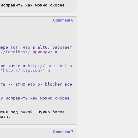
 исправить как можно скорее.
Comment 6
ере тот, что в alt6, работает

://localhost/
 приводит к

при тычке в 
http://localhost
 в

 "
http://http.com/
" и

ть -- IMHO это p7 blocker всё

шу исправить как можно скорее.
еня под рукой. Нужно более 
мита.
Comment 7