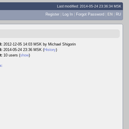
Last modified: 2014-05-24 23:36:34 MSK
Register
|
Log In
|
Forgot Password
|
EN
|
RU
d:
2012-12-05 14:03 MSK by
Michael Shigorin
d:
2014-05-24 23:36 MSK (
History
)
t:
10 users
(
show
)
o: