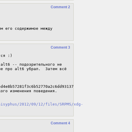
Comment 2
м его содержимое между 
Comment 3
ся :)

alt6 -- подозрительного не 
е про alt6 убрал.  Затем всё 
d4e8b57281f3c6b52770a2c6dd93137 
ого изменения поведения.

Sisyphus/2012/09/12/files/SRPMS/xdg-
Comment 4