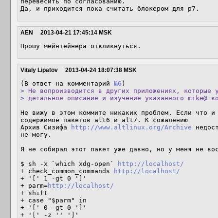
перевесить по согласованию.

Да, и приходится пока считать блокером для p7.
AEN
2013-04-21 17:45:14 MSK
Прошу мейнтейнера откликнуться.
Vitaly Lipatov
2013-04-24 18:07:38 MSK
(В ответ на комментарий 
№6
> Не вопроизводится в других приложениях, которые у
> детальное описание и изучение указанного mike@ к
Не вижу в этом коммите никаких проблем. Если что и 
содержимое пакетов alt6 и alt7. К сожалению

Архив Сизифа 
http://www.altlinux.org/Archive
 недос
не могу.

Я не собирал этот пакет уже давно, но у меня не вос
$ sh -x `which xdg-open` 
http://localhost/
+ check_common_commands 
http://localhost/
+ '[' 1 -gt 0 ']'

+ parm=
http://localhost/
+ shift

+ case "$parm" in

+ '[' 0 -gt 0 ']'

+ '[' -z '' ']'
