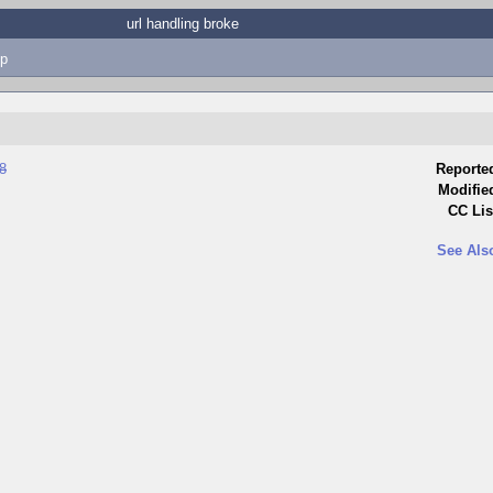
url handling broke
p
8
Reporte
Modifie
CC Lis
See Als