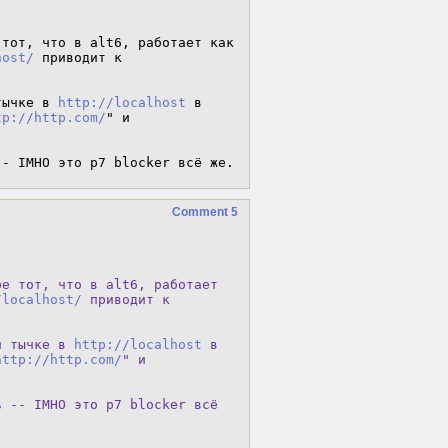
тот, что в alt6, работает как 
host/
 приводит к 
тычке в 
http://localhost
 в 
tp://http.com/
" и 
-- IMHO это p7 blocker всё же.
Comment 5
е тот, что в alt6, работает

/localhost/
 приводит к

и тычке в 
http://localhost
 в

http://http.com/
" и

 -- IMHO это p7 blocker всё
