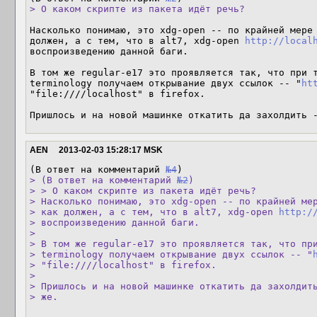
> О каком скрипте из пакета идёт речь?
Насколько понимаю, это xdg-open -- по крайней мере 
должен, а с тем, что в alt7, xdg-open 
http://local
воспроизведению данной баги.

В том же regular-e17 это проявляется так, что при 
terminology получаем открывание двух ссылок -- "
ht
"file:////localhost" в firefox.

Пришлось и на новой машинке откатить да захолдить 
AEN
2013-02-03 15:28:17 MSK
(В ответ на комментарий 
№4
> (В ответ на комментарий 
№2
)

> > О каком скрипте из пакета идёт речь?

> Насколько понимаю, это xdg-open -- по крайней мер
> как должен, а с тем, что в alt7, xdg-open 
http:/
> воспроизведению данной баги.

> 

> В том же regular-e17 это проявляется так, что пр
> terminology получаем открывание двух ссылок -- "
> "file:////localhost" в firefox.

> 

> Пришлось и на новой машинке откатить да захолдить
> же.