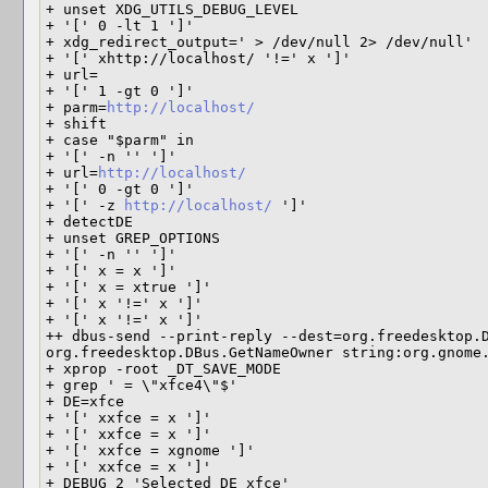
+ unset XDG_UTILS_DEBUG_LEVEL

+ '[' 0 -lt 1 ']'

+ xdg_redirect_output=' > /dev/null 2> /dev/null'

+ '[' xhttp://localhost/ '!=' x ']'

+ url=

+ '[' 1 -gt 0 ']'

+ parm=
http://localhost/
+ shift

+ case "$parm" in

+ '[' -n '' ']'

+ url=
http://localhost/
+ '[' 0 -gt 0 ']'

+ '[' -z 
http://localhost/
 ']'

+ detectDE

+ unset GREP_OPTIONS

+ '[' -n '' ']'

+ '[' x = x ']'

+ '[' x = xtrue ']'

+ '[' x '!=' x ']'

+ '[' x '!=' x ']'

++ dbus-send --print-reply --dest=org.freedesktop.D
org.freedesktop.DBus.GetNameOwner string:org.gnome.
+ xprop -root _DT_SAVE_MODE

+ grep ' = \"xfce4\"$'

+ DE=xfce

+ '[' xxfce = x ']'

+ '[' xxfce = x ']'

+ '[' xxfce = xgnome ']'

+ '[' xxfce = x ']'

+ DEBUG 2 'Selected DE xfce'
