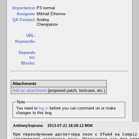
I
mportance
:
P3 normal
Assignee:
Mikhail Efremov
QA Contact:
Andrey
Cherepanov
URL:
Keywords:
Depends
on:
Blocks:
Attachments
Add an attachment
(proposed patch, testcase, etc.)
Note
You need to
log in
before you can comment on or make
changes to this bug.
AnthonySoprano
2013-07-21 18:28:12 MSK
При переключении диспетчера окон с Xfwm4 на Compiz 
заголовком) активного окна. Происходит это при клик