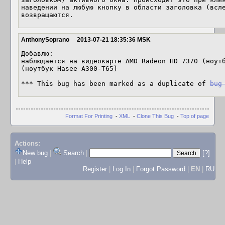
наведении на любую кнопку в области заголовка (всле
возвращаются.
AnthonySoprano
2013-07-21 18:35:36 MSK
Добавлю: 

наблюдается на видеокарте AMD Radeon HD 7370 (ноутб
(ноутбук Hasee A300-T65)

*** This bug has been marked as a duplicate of 
bug
Format For Printing
-
XML
-
Clone This Bug
-
Top of page
Actions:
New bug
|
Search
|
[?]
|
Help
Register
|
Log In
|
Forgot Password
|
EN
|
RU