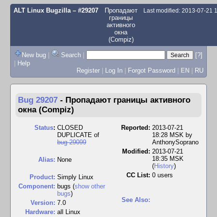
ALT Linux Bugzilla
– #29207
Пропадают
Last modified: 2013-07-21
границы
активного
окна
(Compiz)
New bug
|
Search
|
[?]
|
Help
Register
|
Log In
|
Forgot Password
|
EN
|
RU
Bug 29207
-
Пропадают границы активного
окна (Compiz)
Status
:
CLOSED
Reported:
2013-07-21
DUPLICATE of
18:28 MSK by
bug 29099
AnthonySoprano
Modified:
2013-07-21
18:35 MSK
Alias:
None
(
History
)
CC List:
0 users
Product:
Simply Linux
Component:
bugs (
show other
bugs
)
See Also:
Version:
7.0
Hardware:
all Linux