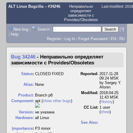
ALT Linux Bugzilla
– #34246
Неправильно
Last modified: 201
определяет
зависимости с
Provides/Obsoletes
New bug
|
Search
|
[?]
|
Help
Register
|
Log In
|
Forgot Password
|
EN
|
RU
Bug 34246
-
Неправильно определяет
зависимости с Provides/Obsoletes
Status
:
CLOSED FIXED
Reported:
2017-11-28
09:24 MSK
by
Sergey Y.
Alias:
None
Afonin
Modified:
2018-04-25
Product:
Branch p8
11:43 MSK
Component:
apt (
show other bugs
)
(
History
)
CC List:
1 user
(
show
)
Version:
не указана
Hardware:
all Linux
See Also:
I
mportance
:
P3 minor