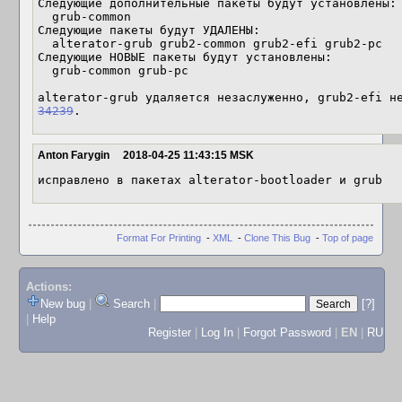
Следующие дополнительные пакеты будут установлены:

  grub-common

Следующие пакеты будут УДАЛЕНЫ:

  alterator-grub grub2-common grub2-efi grub2-pc

Следующие НОВЫЕ пакеты будут установлены:

  grub-common grub-pc

alterator-grub удаляется незаслуженно, grub2-efi н
34239
.
Anton Farygin
2018-04-25 11:43:15 MSK
исправлено в пакетах alterator-bootloader и grub
Format For Printing
-
XML
-
Clone This Bug
-
Top of page
Actions:
New bug
|
Search
|
[?]
|
Help
Register
|
Log In
|
Forgot Password
|
EN
|
RU