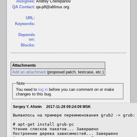
Assignee:
Andrey Cherepanov
QA Contact:
qa-p8@altlinux.org
URL:
Keywords:
Depends
on:
Blocks:
Attachments
Add an attachment
(proposed patch, testcase, etc.)
Note
You need to
log in
before you can comment on or make
changes to this bug.
Sergey Y. Afonin
2017-11-28 09:24:09 MSK
Выявилось на примере переименования grub2 -> grub:

# apt-get install grub-pc

Чтение списков пакетов... Завершено

Построение дерева зависимостей... Завершено
