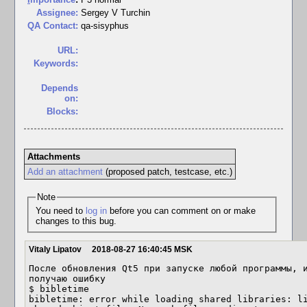
Assignee:
Sergey V Turchin
QA Contact:
qa-sisyphus
URL:
Keywords:
Depends
on:
Blocks:
Attachments
Add an attachment
(proposed patch, testcase, etc.)
Note
You need to
log in
before you can comment on or make
changes to this bug.
Vitaly Lipatov
2018-08-27 16:40:45 MSK
После обновления Qt5 при запуске любой программы, и
получаю ошибку

$ bibletime

bibletime: error while loading shared libraries: li