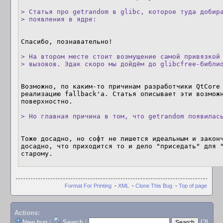
> Статья про getrandom в glibc, которое туда добира
> появления в ядре:
Спасибо, познавательно!

> На втором месте стоит возмущение самой привязкой 
> вызовов. Эдак скоро мы дойдём до glibcfree-библи
Возможно, по каким-то причинам разработчики QtCore 
реализацию fallback'а. Статья описывает эти возможн
поверхностно.

> Но главная причина в том, что getrandom появилас
Тоже досадно, но софт не пишется идеальным и законч
досадно, что приходится то и дело "приседать" для "
старому.
Format For Printing
-
XML
-
Clone This Bug
-
Top of page
Actions:
New bug
|
Search
|
[?]