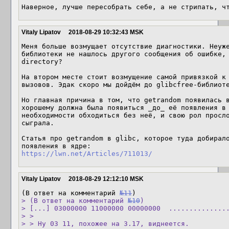
Наверное, лучше пересобрать себе, а не стрипать, ч
Vitaly Lipatov
2018-08-29 10:32:43 MSK
Меня больше возмущает отсутствие диагностики. Неуже
библиотеки не нашлось другого сообщения об ошибке, 
directory?

На втором месте стоит возмущение самой привязкой к 
вызовов. Эдак скоро мы дойдём до glibcfree-библиоте
Но главная причина в том, что getrandom появилась 
хорошему должна была появиться _до_ её появления в 
необходимости обходиться без неё, и свою рол просло
сыграла.

Статья про getrandom в glibc, которое туда добирало
https://lwn.net/Articles/711013/
Vitaly Lipatov
2018-08-29 12:12:10 MSK
(В ответ на комментарий 
№11
> (В ответ на комментарий 
№10
)

> [...] 03000000 11000000 00000000  ...............
> > 

> > Ну 03 11, похожее на 3.17, виднеется.
