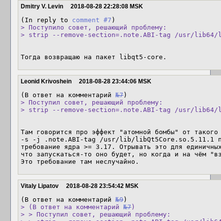
Dmitry V. Levin
2018-08-28 22:28:08 MSK
(In reply to 
comment #7
> Поступило совет, решающий проблему:

> strip --remove-section=.note.ABI-tag /usr/lib64/
Тогда возвращаю на пакет libqt5-core.
Leonid Krivoshein
2018-08-28 23:44:06 MSK
(В ответ на комментарий 
№7
> Поступил совет, решающий проблему:

> strip --remove-section=.note.ABI-tag /usr/lib64/
Там говорится про эффект "атомной бомбы" от такого 
-s -j .note.ABI-tag /usr/lib/libQt5Core.so.5.11.1 п
требование ядра >= 3.17. Отрывать это для единичных
что запускаться-то оно будет, но когда и на чём "вз
Это требование там неслучайно.
Vitaly Lipatov
2018-08-28 23:54:42 MSK
(В ответ на комментарий 
№9
> (В ответ на комментарий 
№7
)

> > Поступил совет, решающий проблему:
