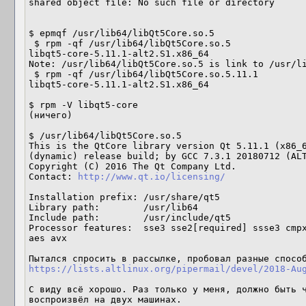
shared object file: No such file or directory

$ epmqf /usr/lib64/libQt5Core.so.5

 $ rpm -qf /usr/lib64/libQt5Core.so.5

libqt5-core-5.11.1-alt2.S1.x86_64

Note: /usr/lib64/libQt5Core.so.5 is link to /usr/li
 $ rpm -qf /usr/lib64/libQt5Core.so.5.11.1

libqt5-core-5.11.1-alt2.S1.x86_64

$ rpm -V libqt5-core

(ничего)

$ /usr/lib64/libQt5Core.so.5

This is the QtCore library version Qt 5.11.1 (x86_6
(dynamic) release build; by GCC 7.3.1 20180712 (ALT
Copyright (C) 2016 The Qt Company Ltd.

Contact: 
http://www.qt.io/licensing/
Installation prefix: /usr/share/qt5

Library path:        /usr/lib64

Include path:        /usr/include/qt5

Processor features:  sse3 sse2[required] ssse3 cmpx
aes avx

https://lists.altlinux.org/pipermail/devel/2018-Au
С виду всё хорошо. Раз только у меня, должно быть ч
воспроизвёл на двух машинах.