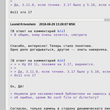
> 

> Да, 3.11.0, если точнее. 3.17 было у 5.10, если 
0x11 это 17
Leonid Krivoshein
2018-08-29 13:28:07 MSK
(В ответ на комментарий 
№12
> В общем, кому очень хочется, смотрите
Спасибо, интересно! Теперь стало понятнее.

Одно дело догадываться, другое -- знать наверняка.

(В ответ на комментарий 
№16
> > > Ну 03 11, похожее на 3.17, виднеется.

> > 

> > Да, 3.11.0, если точнее. 3.17 было у 5.10, если
> 0x11 это 17
Ох, ДА!

> Неужели для несовместимой библиотеки не нашлось д
> об ошибке, кроме No such file or directory?
Согласен, только камень в сторону динамического лин