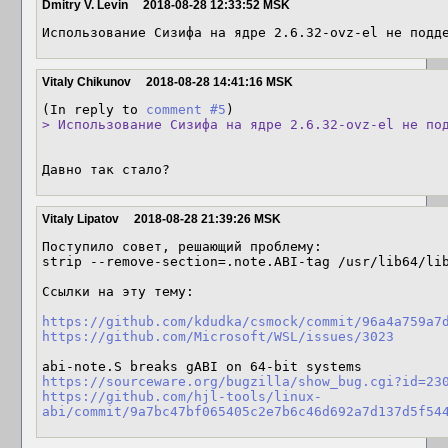
Dmitry V. Levin
2018-08-28 12:33:52 MSK
Использование Сизифа на ядре 2.6.32-ovz-el не подд
Vitaly Chikunov
2018-08-28 14:41:16 MSK
(In reply to 
comment #5
> Использование Сизифа на ядре 2.6.32-ovz-el не по
Давно так стало?
Vitaly Lipatov
2018-08-28 21:39:26 MSK
Поступило совет, решающий проблему:

strip --remove-section=.note.ABI-tag /usr/lib64/lib
Ссылки на эту тему:

https://github.com/kdudka/csmock/commit/96a4a759a7
https://github.com/Microsoft/WSL/issues/3023
https://sourceware.org/bugzilla/show_bug.cgi?id=23
https://github.com/hjl-tools/linux-
abi/commit/9a7bc47bf065405c2e7b6c46d692a7d137d5f54