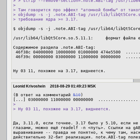
> > strip --remove-section=.note.ABI-tag /usr/lib64
> 

> Там говорится про эффект "атомной бомбы" от таког
> objdump -s -j .note.ABI-tag /usr/lib/libQt5Core.s
> требование ядра >= 3.17.
$ objdump -s -j .note.ABI-tag /usr/lib64/libQt5Core
/usr/lib64/libQt5Core.so.5.11.1:     формат файла e
Содержимое раздела .note.ABI-tag:

 46f38c 04000000 10000000 01000000 474e5500  ............GNU.

 46f39c 00000000 03000000 11000000 00000000  ................

Ну 03 11, похожее на 3.17, виднеется.
Leonid Krivoshein
2018-08-29 01:49:23 MSK
(В ответ на комментарий 
№10
)

> 

> Ну 03 11, похожее на 3.17, виднеется.
Да, 3.11.0, если точнее. 3.17 было у 5.10, если не 
глазами, можно ещё readelf -n <путь>. Ссылки на gAB
выравнивание -- правда не понятно, к чему там, наск
действительно 32-бит реализация. note.ABI-tag полез