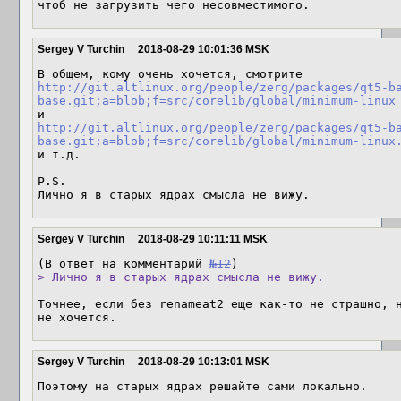
чтоб не загрузить чего несовместимого.
Sergey V Turchin
2018-08-29 10:01:36 MSK
http://git.altlinux.org/people/zerg/packages/qt5-b
base.git;a=blob;f=src/corelib/global/minimum-linux
http://git.altlinux.org/people/zerg/packages/qt5-b
base.git;a=blob;f=src/corelib/global/minimum-linux
и т.д.

P.S.

Лично я в старых ядрах смысла не вижу.
Sergey V Turchin
2018-08-29 10:11:11 MSK
(В ответ на комментарий 
№12
> Лично я в старых ядрах смысла не вижу.
Точнее, если без renameat2 еще как-то не страшно, н
не хочется.
Sergey V Turchin
2018-08-29 10:13:01 MSK
Поэтому на старых ядрах решайте сами локально.
