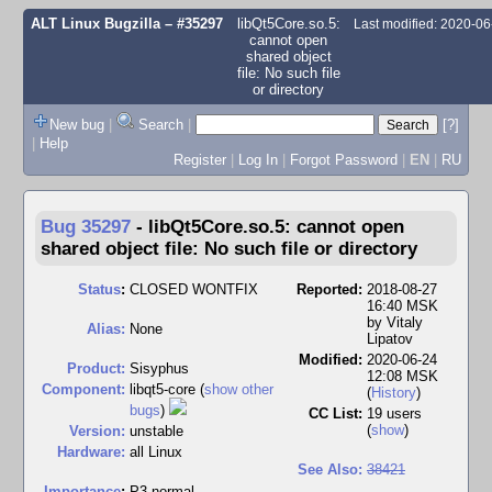
ALT Linux Bugzilla
– #35297
libQt5Core.so.5:
Last modified: 2020-0
cannot open
shared object
file: No such file
or directory
New bug
|
Search
|
[?]
|
Help
Register
|
Log In
|
Forgot Password
|
EN
|
RU
Bug 35297
-
libQt5Core.so.5: cannot open
shared object file: No such file or directory
Status
:
CLOSED WONTFIX
Reported:
2018-08-27
16:40 MSK
by
Vitaly
Alias:
None
Lipatov
Modified:
2020-06-24
Product:
Sisyphus
12:08 MSK
Component:
libqt5-core (
show other
(
History
)
bugs
)
CC List:
19 users
(
show
)
Version:
unstable
Hardware:
all Linux
See Also:
38421
I
mportance
:
P3 normal