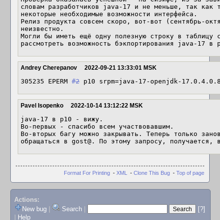
словам разработчиков java-17 и не меньше, так как т
некоторые необходимые возможности интерфейса.

Релиз продукта совсем скоро, вот-вот (сентябрь-октя
неизвестно.  

Могли бы иметь ещё одну полезную строку в таблицу с
рассмотреть возможность бэкпортирования java-17 в 
Andrey Cherepanov
2022-09-21 13:33:01 MSK
305235 EPERM 
#2
 p10 srpm=java-17-openjdk-17.0.4.0.
Pavel Isopenko
2022-10-14 13:12:22 MSK
java-17 в p10 - вижу.

Во-первых - спасибо всем участвовавшим.

Во-вторых багу можно закрывать. Теперь только занов
обращаться в gost@. По этому запросу, получается, 
Format For Printing
-
XML
-
Clone This Bug
-
Top of page
Actions:
New bug
|
Search
|
[?]
|
Help