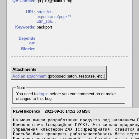
QA Contact:
qa-p10@altlinux.org
URL:
https://it-
expertise.ru/pusk/?
utm_sou...
Keywords:
backport
Depends
on:
Blocks:
Attachments
Add an attachment
(proposed patch, testcase, etc.)
Note
You need to
log in
before you can comment on or make
changes to this bug.
Pavel Isopenko
2022-09-20 14:52:53 MSK
На меня вышли разработчики продукта под названием П
Компонентами (сокращённо ПУСК). Это сильно продвину
управления кластером для 1С:Предприятия, ставится в
Просьба была проверить работоспособность бета-верси
Проверка оказалась успешной - на Сизифе, из-за зави