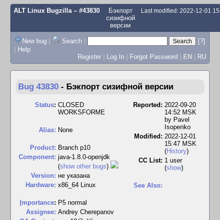
ALT Linux Bugzilla
– #43830
Бэкпорт
Last modified: 2022-12-01 1
сизифной
версии
New bug
|
Search
|
[?]
|
Help
Register
|
Log In
|
Forgot Password
|
EN
|
RU
Bug 43830
-
Бэкпорт сизифной версии
Status
:
CLOSED
Reported:
2022-09-20
WORKSFORME
14:52 MSK
by
Pavel
Isopenko
Alias:
None
Modified:
2022-12-01
15:47 MSK
Product:
Branch p10
(
History
)
Component:
java-1.8.0-openjdk
CC List:
1 user
(
show other bugs
)
(
show
)
Version:
не указана
Hardware:
x86_64 Linux
See Also:
I
mportance
:
P5 normal
Assignee:
Andrey Cherepanov