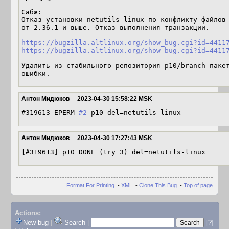
Сабж:

Отказ установки netutils-linux по конфликту файлов 
от 2.36.1 и выше. Отказ выполнения транзакции.

https://bugzilla.altlinux.org/show_bug.cgi?id=4411
https://bugzilla.altlinux.org/show_bug.cgi?id=4411
Удалить из стабильного репозитория p10/branch пакет
ошибки.
Антон Мидюков
2023-04-30 15:58:22 MSK
#319613 EPERM 
#2
 p10 del=netutils-linux
Антон Мидюков
2023-04-30 17:27:43 MSK
[#319613] p10 DONE (try 3) del=netutils-linux
Format For Printing
-
XML
-
Clone This Bug
-
Top of page
Actions:
New bug
|
Search
|
[?]