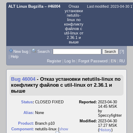
ALT Linux Bugzilla
– #46004
Отказ
Last modified: 2023-04-30 
установки
netutils-
linux по
конфликту
файлов с
util-linux от
2.36.1 и
выше
New bug
|
Search
|
[?]
|
Help
Register
|
Log In
|
Forgot Password
|
EN
|
RU
Bug 46004
-
Отказ установки netutils-linux по
конфликту файлов с util-linux от 2.36.1 и
выше
Status
:
CLOSED FIXED
Reported:
2023-04-30
14:45 MSK
by
Alias:
None
Speccyfighter
Modified:
2023-04-30
Product:
Branch p10
17:27 MSK
Component:
netutils-linux (
show
(
History
)