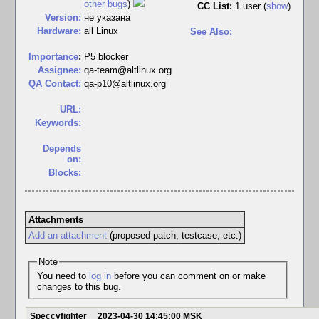
other bugs
)
CC List:
1 user
(
show
)
Version:
не указана
Hardware:
all Linux
See Also:
I
mportance
:
P5 blocker
Assignee:
qa-team@altlinux.org
QA Contact:
qa-p10@altlinux.org
URL:
Keywords:
Depends
on:
Blocks:
Attachments
Add an attachment
(proposed patch, testcase, etc.)
Note
You need to
log in
before you can comment on or make
changes to this bug.
Speccyfighter
2023-04-30 14:45:00 MSK