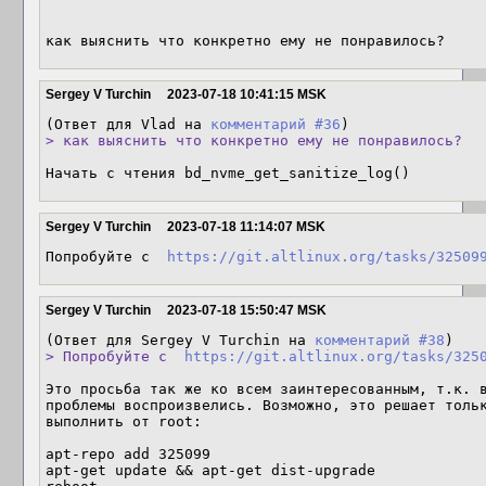
как выяснить что конкретно ему не понравилось?
Sergey V Turchin
2023-07-18 10:41:15 MSK
(Ответ для Vlad на 
комментарий #36
> как выяснить что конкретно ему не понравилось?
Начать с чтения bd_nvme_get_sanitize_log()
Sergey V Turchin
2023-07-18 11:14:07 MSK
Попробуйте с  
https://git.altlinux.org/tasks/32509
Sergey V Turchin
2023-07-18 15:50:47 MSK
(Ответ для Sergey V Turchin на 
комментарий #38
> Попробуйте с  
https://git.altlinux.org/tasks/325
Это просьба так же ко всем заинтересованным, т.к. в
проблемы воспроизвелись. Возможно, это решает тольк
выполнить от root:

apt-repo add 325099

apt-get update && apt-get dist-upgrade
