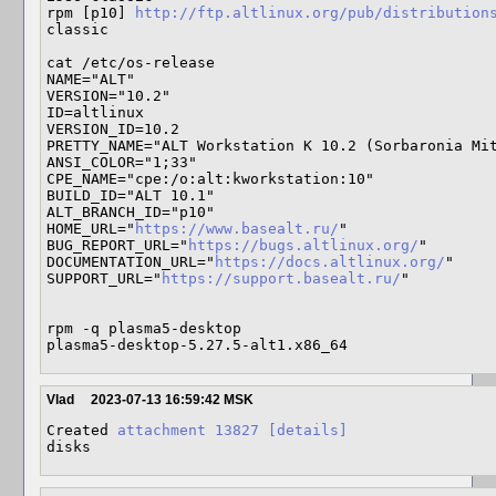
rpm [p10] 
http://ftp.altlinux.org/pub/distribution
classic

cat /etc/os-release 

NAME="ALT"

VERSION="10.2"

ID=altlinux

VERSION_ID=10.2

PRETTY_NAME="ALT Workstation K 10.2 (Sorbaronia Mit
ANSI_COLOR="1;33"

CPE_NAME="cpe:/o:alt:kworkstation:10"

BUILD_ID="ALT 10.1"

ALT_BRANCH_ID="p10"

HOME_URL="
https://www.basealt.ru/
"

BUG_REPORT_URL="
https://bugs.altlinux.org/
"

DOCUMENTATION_URL="
https://docs.altlinux.org/
"

SUPPORT_URL="
https://support.basealt.ru/
"

rpm -q plasma5-desktop

plasma5-desktop-5.27.5-alt1.x86_64
Vlad
2023-07-13 16:59:42 MSK
Created 
attachment 13827
[details]
disks