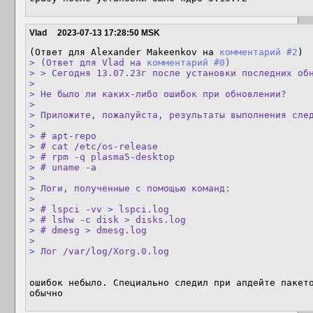
Vlad
2023-07-13 17:28:50 MSK
(Ответ для Alexander Makeenkov на 
комментарий #2
> (Ответ для Vlad на 
комментарий #0
)

> > Сегодня 13.07.23г после установки последних обн
> 

> Не было ли каких-либо ошибок при обновлении?

> 

> Приложите, пожалуйста, результаты выполнения след
> 

> # apt-repo

> # cat /etc/os-release

> # rpm -q plasma5-desktop

> # uname -a

> 

> Логи, полученные с помощью команд:

> 

> # lspci -vv > lspci.log

> # lshw -c disk > disks.log

> # dmesg > dmesg.log

> 

> Лог /var/log/Xorg.0.log
ошибок небыло. Специально следил при апдейте пакето
обычно