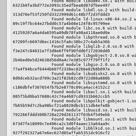
                Found module libudev.so.1 with build-id: 
6321b0fa3bd772e2093c35edfbea8d87dfbee497

                Found module libdl.so.2 with build-id: 
313d70ef53f250fd3322999d61c48b7f2d3fddd3

                Found module ld-linux-x86-64.so.2 with build-id: 
89c19f7bc64e27bdd0c57a4b08e124f8c95799ee

                Found module libc.so.6 with build-id: 
41259207a6a4da6595a09db78fa98a4118ae0d0e

                Found module libpthread.so.0 with build-id: 
67209fc6697d6ec1416c5fa6c38bc27c4ab5a36b

                Found module libglib-2.0.so.0 with build-id: 
f3e247c84031e7f3d8e6ff9f90fdd6f172036dd0

                Found module libgobject-2.0.so.0 with build-id: 
2b46ed0e5d24638d56d0a4c7e385c977f79ff1f2

                Found module libgio-2.0.so.0 with build-id: 
77a4f94bcef6444b607f2338ec82b6e82b8b097e

                Found module libudisks2.so.0 with build-id: 
8d0dceb32acd709c3a21f82b82cd9722d88a888b

                Found module libsystemd.so.0 with build-id: 
c186dbfef3076547b7b2e8778c09ca4acc4152c2

                Found module libacl.so.1 with build-id: 
085f5bd0ba57688c42c74a4687cd9331b662ccb5

                Found module libpolkit-gobject-1.so.0 with build-id: 
7b65b59d7c2ba98bcf21a8828dbcb111db4efe8b

                Found module libuuid.so.1 with build-id: 
792266fddd300b728a229d261137f03b4f549ebb

                Found module libmount.so.1 with build-id: 
673d7fe18099c7e406ca2c3d0f4aaec13a64aa9c

                Found module libblkid.so.1 with build-id: 
927f292327a67e6ec627d05affab5351dc916cf2
