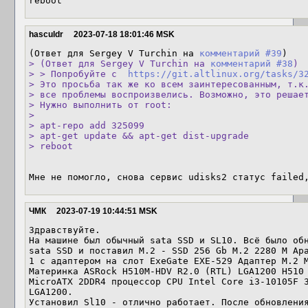
reboot
hasculdr
2023-07-18 18:01:46 MSK
(Ответ для Sergey V Turchin на 
комментарий #39
> (Ответ для Sergey V Turchin на 
комментарий #38
)

> > Попробуйте с  
https://git.altlinux.org/tasks/3
> Это просьба так же ко всем заинтересованным, т.к.
> все проблемы воспроизвелись. Возможно, это решает
> Нужно выполнить от root:

> 

> apt-repo add 325099

> apt-get update && apt-get dist-upgrade

> reboot
Мне не помогло, снова сервис udisks2 статус failed
ЧМК
2023-07-19 10:44:51 MSK
Здравствуйте.

На машине был обычный sata SSD и SL10. Всё было обн
sata SSD и поставил М.2 - SSD 256 Gb M.2 2280 M Ap
1 с адаптером на слот ExeGate EXE-529 Адаптер M.2 M
Материнка ASRock H510M-HDV R2.0 (RTL) LGA1200 H510 
MicroATX 2DDR4 процессор CPU Intel Core i3-10105F 3
LGA1200.

Установил Sl10 - отлично работает. После обновления