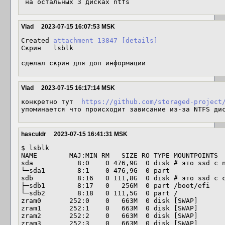
 на остальных 3 дисках ntfs
Vlad
2023-07-15 16:07:53 MSK
Created 
attachment 13847
[details]
Скрин   lsblk

сделал скрин для доп информации
Vlad
2023-07-15 16:17:14 MSK
конкретно тут  
https://github.com/storaged-project
упоминается что происходит зависание из-за NTFS ди
hasculdr
2023-07-15 16:41:31 MSK
$ lsblk

NAME        MAJ:MIN RM   SIZE RO TYPE MOUNTPOINTS

sda           8:0    0 476,9G  0 disk # это ssd с n
└─sda1        8:1    0 476,9G  0 part 

sdb           8:16   0 111,8G  0 disk # это ssd с с
├─sdb1        8:17   0   256M  0 part /boot/efi

└─sdb2        8:18   0 111,5G  0 part /

zram0       252:0    0   663M  0 disk [SWAP]

zram1       252:1    0   663M  0 disk [SWAP]

zram2       252:2    0   663M  0 disk [SWAP]

zram3       252:3    0   663M  0 disk [SWAP]
