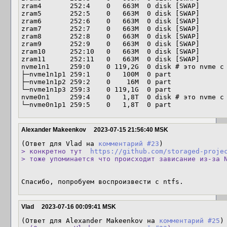
zram4       252:4    0   663M  0 disk [SWAP]

zram5       252:5    0   663M  0 disk [SWAP]

zram6       252:6    0   663M  0 disk [SWAP]

zram7       252:7    0   663M  0 disk [SWAP]

zram8       252:8    0   663M  0 disk [SWAP]

zram9       252:9    0   663M  0 disk [SWAP]

zram10      252:10   0   663M  0 disk [SWAP]

zram11      252:11   0   663M  0 disk [SWAP]

nvme1n1     259:0    0 119,2G  0 disk # это nvme с 
├─nvme1n1p1 259:1    0   100M  0 part 

├─nvme1n1p2 259:2    0    16M  0 part 

└─nvme1n1p3 259:3    0 119,1G  0 part 

nvme0n1     259:4    0   1,8T  0 disk # это nvme с 
└─nvme0n1p1 259:5    0   1,8T  0 part
Alexander Makeenkov
2023-07-15 21:56:40 MSK
(Ответ для Vlad на 
комментарий #23
> конкретно тут  
https://github.com/storaged-proje
> тоже упоминается что происходит зависание из-за 
Спасибо, попробуем воспроизвести с ntfs.
Vlad
2023-07-16 00:09:41 MSK
(Ответ для Alexander Makeenkov на 
комментарий #25