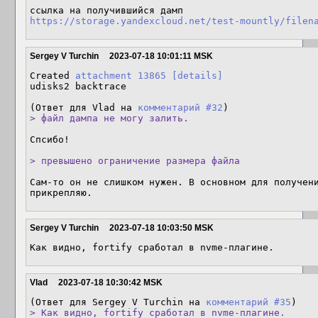
https://storage.yandexcloud.net/test-mountly/filen
Sergey V Turchin
2023-07-18 10:01:11 MSK
Created 
attachment 13865
[details]
udisks2 backtrace

(Ответ для Vlad на 
комментарий #32
> файл дампа не могу залить.
Спсибо!

> превышено ограничение размера файла
Сам-то он не слишком нужен. В основном для получени
прикрепляю.
Sergey V Turchin
2023-07-18 10:03:50 MSK
Как видно, fortify сработал в nvme-плагине.
Vlad
2023-07-18 10:30:42 MSK
(Ответ для Sergey V Turchin на 
комментарий #35
> Как видно, fortify сработал в nvme-плагине.