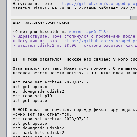
Нагуглил вот это - 
https://github.com/storaged-pro
откатил udisks2 на 28.06 - система работает как до
Vlad
2023-07-14 22:41:46 MSK
(Ответ для hasculdr на 
комментарий #13
> Здравствуйте. Тоже столкнулся с проблемами после 
> Нагуглил вот это - 
https://github.com/storaged-p
> откатил udisks2 на 28.06 - система работает как 
Да, я тоже откатился. Похоже это связано у кого сис
Откатывался вот так. Может кому поможет. Откатывалс
Ломаная версия пакета udisks2 2.10. Откатился на ud
epm repo set archive 2023/07/12

apt-get update

epm downgrade udisks2

epm repo set p10 

apt-get update

В HOLD пакет не помещал, подожду фикса пару недель.
можно вот так откатится.

epm repo set archive 2023/07/12

apt-get update

epm downgrade udisks2

epm mark hold udisks2
