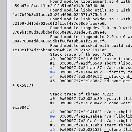
                Found module libatasmart.so.4 with build-id: 
a59b47cf84caf1ec2e12a51e63c149c3b7d0cdda

                Found module libbd_utils.so.3 with build-id: 
4ef7b49b3c31aecc5e24a4006d02457fa775d5f3

                Found module libblockdev.so.3 with build-id: 
521997d415d702ec0f2f11ef487e98d9faae7e6b

                Found module libgudev-1.0.so.0 with build-id: 
8709b1c08d303bd64fcd50e86531ede545289e40

                Found module libgmodule-2.0.so.0 with build-id: 
80a77800edd846365db1f60fea8b6e1f22893cf0

                Found module udisksd with build-id: 
1e19e1f74d7b5bca6a264d97e079021b221971a6

                Stack trace of thread 7020:

                #0  0x00007f7e2df6d391 raise (libc.so.6 + 0x3d391)

                #1  0x00007f7e2df56548 abort (libc.so.6 + 0x26548)

#2
  0x00007f7e2dfaef87 n/a (libc.so
#3
  0x00007f7e2e040c82 __fortify_fa
#4
  0x00007f7e2e040c52 __stack_chk_
                #5  0x00007f7e2c1c88c7 bd_nvme_get_sanitize_log (libbd_nvme.so.3 
+ 0x58c7)

                Stack trace of thread 7022:

                #0  0x00007f7e2e02ac89 syscall (libc.so.6 + 0xfac89)

                #1  0x00007f7e2e1d3842 g_cond_wait_until (libglib-2.0.so.0 + 
0xa9842)

#2
  0x00007f7e2e14f631 n/a (libglib
#3
  0x00007f7e2e1aabea n/a (libglib
#4
  0x00007f7e2e1aa1cd n/a (libglib
                #5  0x00007f7e2e111eb0 start_thread (libpthread.so.0 + 0x8eb0)

#6
  0x00007f7e2e03152f __clone (lib