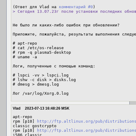
(Ответ для Vlad на 
комментарий #0
> Сегодня 13.07.23г после установки последних обно
Не было ли каких-либо ошибок при обновлении?

Приложите, пожалуйста, результаты выполнения следую
# apt-repo

# cat /etc/os-release

# rpm -q plasma5-desktop

# uname -a

Логи, полученные с помощью команд:

# lspci -vv > lspci.log

# lshw -c disk > disks.log

# dmesg > dmesg.log

Лог /var/log/Xorg.0.log
Vlad
2023-07-13 16:48:26 MSK
apt-repo

rpm [p10] 
http://ftp.altlinux.org/pub/distribution
classic gostcrypto

rpm [p10] 
http://ftp.altlinux.org/pub/distribution
i586 classic
