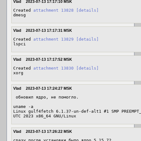
Vlad
2023-07-13 17:17:10 MSK
Created 
attachment 13828
[details]
dmesg
Vlad
2023-07-13 17:17:31 MSK
Created 
attachment 13829
[details]
lspci
Vlad
2023-07-13 17:17:52 MSK
Created 
attachment 13830
[details]
xorg
Vlad
2023-07-13 17:24:27 MSK
 обновил ядро, не помогло. 

uname -a

Linux gulf4fetch 6.1.37-un-def-alt1 #1 SMP PREEMPT_
UTC 2023 x86_64 GNU/Linux
Vlad
2023-07-13 17:26:22 MSK
сразу после установки было ядро 5.15.72