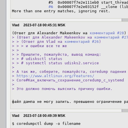
                #5  0x00007f7e2e111eb0 start_thread (libpthread.so.0 + 0x8eb0)

#6
  0x00007f7e2e03152f __clone (lib
More than one entry matches, ignoring rest.
Vlad
2023-07-18 00:45:31 MSK
(Ответ для Alexander Makeenkov на 
комментарий #28
> (Ответ для Alexander Makeenkov на 
комментарий #2
> > (Ответ для Vlad на 
комментарий #26
)

> > > и ошибки все те же

> > 

> > Пришлите, пожалуйста, вывод команд:

> > # udisksctl status

> > # systemctl status udisks2.service

> 

> А так же, соберите, пожалуйста, coredump падения 
> 
https://www.altlinux.org/Features/
> Core#Как_включить_сохранение_coredump_с_systemd

> 

> Это должно помочь выяснить причину ошибки.
файл дампа не могу залить. превышено ограничение р
Vlad
2023-07-18 00:49:39 MSK
$ coredumpctl dump -o filename
