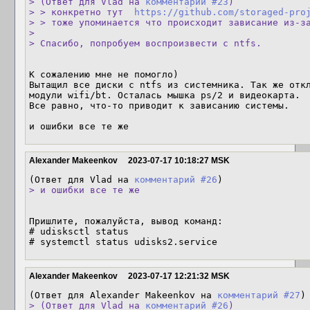
> (Ответ для Vlad на 
комментарий #23
)

> > конкретно тут  
https://github.com/storaged-pro
> > тоже упоминается что происходит зависание из-за
> 

> Спасибо, попробуем воспроизвести с ntfs.
К сожалению мне не помогло)

Вытащил все диски с ntfs из системника. Так же откл
модули wifi/bt. Осталась мышка ps/2 и видеокарта. 

Все равно, что-то приводит к зависанию системы.

и ошибки все те же
Alexander Makeenkov
2023-07-17 10:18:27 MSK
(Ответ для Vlad на 
комментарий #26
> и ошибки все те же
Пришлите, пожалуйста, вывод команд:

# udisksctl status

# systemctl status udisks2.service
Alexander Makeenkov
2023-07-17 12:21:32 MSK
(Ответ для Alexander Makeenkov на 
комментарий #27
> (Ответ для Vlad на 
комментарий #26
)
