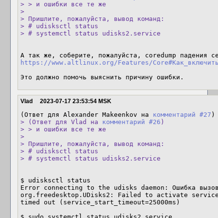
> > и ошибки все те же

> 

> Пришлите, пожалуйста, вывод команд:

> # udisksctl status

> # systemctl status udisks2.service
https://www.altlinux.org/Features/Core#Как_включит
Это должно помочь выяснить причину ошибки.
Vlad
2023-07-17 23:53:54 MSK
(Ответ для Alexander Makeenkov на 
комментарий #27
> (Ответ для Vlad на 
комментарий #26
)

> > и ошибки все те же

> 

> Пришлите, пожалуйста, вывод команд:

> # udisksctl status

> # systemctl status udisks2.service
$ udisksctl status

Error connecting to the udisks daemon: Ошибка вызов
org.freedesktop.UDisks2: Failed to activate service
timed out (service_start_timeout=25000ms)

$ sudo systemctl status udisks2.service
