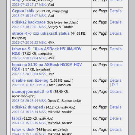
(28.80 KB, text/x-log)
2023-07-13 17:17 MSK
,
Vlad
Скрин lsblk
no flags
Details
(26.13 KB, image/png)
2023-07-15 16:07 MSK
,
Vlad
udisks2 backtrace
no flags
Details
(609 bytes, text/plain)
2023-07-18 10:01 MSK
,
Sergey V Turchin
strace -t -o xxx udisksctl status
no flags
Details
(44.65 KB,
text/plain)
2023-07-20 08:23 MSK
,
ЧМК
lshw на SL10 на ASRock H510M-HDV
no flags
Details
R2.0
(17.02 KB, text/plain)
2023-07-20 12:04 MSK
,
ЧМК
lspci на SL10 на ASRock H510M-HDV
no flags
Details
R2.0
(1.37 KB, text/plain)
2023-07-20 12:04 MSK
,
ЧМК
disable sanitize-log
no flags
Details
(1.85 KB, patch)
|
Diff
2023-08-11 16:13 MSK
,
Олег Соловьев
вывод journalctl -b 0
no flags
Details
(35.49 KB,
application/gzip)
2023-08-29 16:14 MSK
,
Denis G. Samsonenko
udisks2 dumped
no flags
Details
(14.12 KB, text/x-log)
2024-03-15 13:14 MSK
,
Mikhail A. Aniskin
lspci
no flags
Details
(61.23 KB, text/x-log)
2024-03-15 13:15 MSK
,
Mikhail A. Aniskin
lshw -c disk
no flags
Details
(983 bytes, text/x-log)
2024-03-15 13:16 MSK
,
Mikhail A. Aniskin