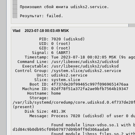
░░ 

░░ Произошел сбой юнита udisks2.service.

░░ 

░░ Результат: failed.
Vlad
2023-07-18 00:03:49 MSK
           PID: 7020 (udisksd)

           UID: 0 (root)

           GID: 0 (root)

        Signal: 6 (ABRT)

     Timestamp: Tue 2023-07-18 00:02:05 MSK (9s ago)

  Command Line: /usr/libexec/udisks2/udisksd

    Executable: /usr/libexec/udisks2/udisksd

 Control Group: /system.slice/udisks2.service

          Unit: udisks2.service

         Slice: system.slice

       Boot ID: 4f737de20f99465c997f0969651476aa

    Machine ID: 82df78f51a372fa2ae9bfb7564b19347

      Hostname: home

       Storage: 
/var/lib/systemd/coredump/core.udisksd.0.4f737de20f
(present)

     Disk Size: 481.3K

       Message: Process 7020 (udisksd) of user 0 dumped core.

                Found module linux-vdso.so.1 with build-id: 
d1d84c9b0db95cf09b07977d09b9ff9d306aada0

                Found module libnss_files.so.2 with build-id: 