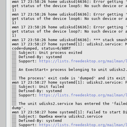
июл 17 23:58:26 home udisksd[6636]: Error getting '
get status of the device loop5: No such device or a
1)

июл 17 23:58:26 home udisksd[6636]: Error getting '
get status of the device loop6: No such device or a
1)

июл 17 23:58:26 home udisksd[6636]: Error getting '
get status of the device loop7: No such device or a
1)

июл 17 23:58:26 home udisksd[6636]: *** stack smash
июл 17 23:58:27 home systemd[1]: udisks2.service: M
code=dumped, status=6/ABRT

░░ Subject: Unit process exited

░░ Defined-By: systemd

░░ Support: 
https://lists.freedesktop.org/mailman/
░░ 

░░ An ExecStart= process belonging to unit udisks2.
░░ 

░░ The process' exit code is 'dumped' and its exit 
июл 17 23:58:27 home systemd[1]: udisks2.service: F
░░ Subject: Unit failed

░░ Defined-By: systemd

░░ Support: 
https://lists.freedesktop.org/mailman/
░░ 

░░ The unit udisks2.service has entered the 'faile
dump'.

июл 17 23:58:27 home systemd[1]: Failed to start Di
░░ Subject: Ошибка юнита udisks2.service

░░ Defined-By: systemd

░░ Support: 
https://lists.freedesktop.org/mailman/