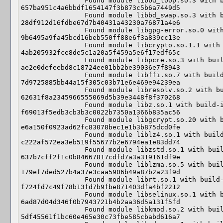
                Found module libbd_loop.so.3 with build-id: 
657ba951c4a6bbdf1654147f3b873c5b6a7449d5

                Found module libbd_swap.so.3 with build-id: 
28df912d16fdbe67d7b40431a43230a76871a4e6

                Found module libgpg-error.so.0 with build-id: 
9b6495a9fa45bcd16beb550ff88e6f3a839cc13e

                Found module libcrypto.so.1.1 with build-id: 
4ab205932fce8de5c1a20a5f459a5e6f17edf65c

                Found module libpcre.so.3 with build-id: 
ae2e0defeebd8c18724ee01bb2be39036e7f8943

                Found module libffi.so.7 with build-id: 
7d9725885bb44a15f305c03b71e6e469e94239ea

                Found module libresolv.so.2 with build-id: 
62631f8a2345966555069d5b39e3448f8f370268

                Found module libz.so.1 with build-id: 
f69013f5edb3cb3b3c0022b7350a1366b835ac56

                Found module libgcrypt.so.20 with build-id: 
e6a150f0923ad62fc83078bec1e1b3b875dcd0fe

                Found module liblz4.so.1 with build-id: 
c222af572ea3eb519f55677b2e6794ea1e83dd74

                Found module libzstd.so.1 with build-id: 
637b7cff2f1c0b84667817cdfd7a3a319161df9e

                Found module liblzma.so.5 with build-id: 
179ef7ded527b4a37e3caa5906b49a87b2a23f9d

                Found module librt.so.1 with build-id: 
f724fd7c49f78b13fd7b9fbe871403dfa4bf2212

                Found module libselinux.so.1 with build-id: 
6ad87d04d346f0b7943721b4b2aa36d5a131f5fd

                Found module libkmod.so.2 with build-id: 
5df45561f1bc60e465e30c73fbe585cbabd616a7
