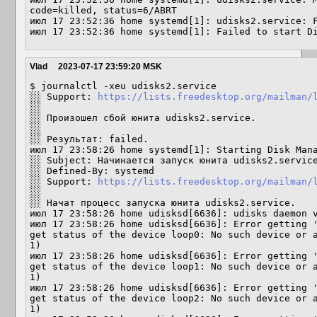
code=killed, status=6/ABRT

июл 17 23:52:36 home systemd[1]: udisks2.service: F
июл 17 23:52:36 home systemd[1]: Failed to start D
Vlad
2023-07-17 23:59:20 MSK
$ journalctl -xeu udisks2.service

░░ Support: 
https://lists.freedesktop.org/mailman/
░░ 

░░ Произошел сбой юнита udisks2.service.

░░ 

░░ Результат: failed.

июл 17 23:58:26 home systemd[1]: Starting Disk Mana
░░ Subject: Начинается запуск юнита udisks2.service
░░ Defined-By: systemd

░░ Support: 
https://lists.freedesktop.org/mailman/
░░ 

░░ Начат процесс запуска юнита udisks2.service.

июл 17 23:58:26 home udisksd[6636]: udisks daemon v
июл 17 23:58:26 home udisksd[6636]: Error getting '
get status of the device loop0: No such device or a
1)

июл 17 23:58:26 home udisksd[6636]: Error getting '
get status of the device loop1: No such device or a
1)

июл 17 23:58:26 home udisksd[6636]: Error getting '
get status of the device loop2: No such device or a
1)
