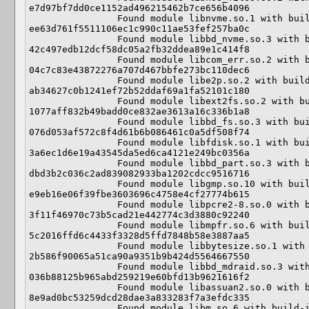
e7d97bf7dd0ce1152ad496215462b7ce656b4096

                Found module libnvme.so.1 with build-id: 
ee63d761f5511106ec1c990c11ae53fef257ba0c

                Found module libbd_nvme.so.3 with build-id: 
42c497edb12dcf58dc05a2fb32ddea89e1c414f8

                Found module libcom_err.so.2 with build-id: 
04c7c83e43872276a707d467bbfe273bc110dec6

                Found module libe2p.so.2 with build-id: 
ab34627c0b1241ef72b52ddaf69a1fa52101c180

                Found module libext2fs.so.2 with build-id: 
1077aff832b49badd0ce832ae3613a16c336b1a8

                Found module libbd_fs.so.3 with build-id: 
076d053af572c8f4d61b6b086461c0a5df508f74

                Found module libfdisk.so.1 with build-id: 
3a6ec1d6e19a43545da5ed6ca4121e249bc0356a

                Found module libbd_part.so.3 with build-id: 
dbd3b2c036c2ad839082933ba1202cdcc9516716

                Found module libgmp.so.10 with build-id: 
e9eb16e06f39fbe3603696c4758e4cf27774b615

                Found module libpcre2-8.so.0 with build-id: 
3f11f46970c73b5cad21e442774c3d3880c92240

                Found module libmpfr.so.6 with build-id: 
5c2016ffd6c4433f3328d5ffd7848b58e3887aa5

                Found module libbytesize.so.1 with build-id: 
2b586f90065a51ca90a9351b9b424d5564667550

                Found module libbd_mdraid.so.3 with build-id: 
036b88125b965abd259219e60bfd13b9621616f2

                Found module libassuan2.so.0 with build-id: 
8e9ad0bc53259dcd28dae3a833283f7a3efdc335

                Found module libm.so.6 with build-id: 