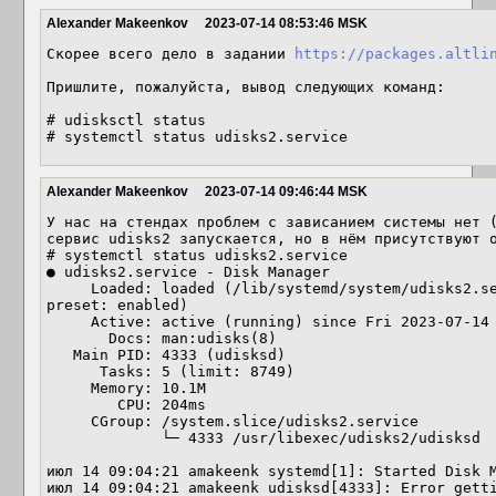
Alexander Makeenkov
2023-07-14 08:53:46 MSK
Скорее всего дело в задании 
https://packages.altli
Пришлите, пожалуйста, вывод следующих команд:

# udisksctl status

# systemctl status udisks2.service
Alexander Makeenkov
2023-07-14 09:46:44 MSK
У нас на стендах проблем с зависанием системы нет (
сервис udisks2 запускается, но в нём присутствуют о
# systemctl status udisks2.service

● udisks2.service - Disk Manager

     Loaded: loaded (/lib/systemd/system/udisks2.service; disabled; vendor 
preset: enabled)

     Active: active (running) since Fri 2023-07-14 09:04:21 MSK; 40min ago

       Docs: man:udisks(8)

   Main PID: 4333 (udisksd)

      Tasks: 5 (limit: 8749)

     Memory: 10.1M

        CPU: 204ms

     CGroup: /system.slice/udisks2.service

             └─ 4333 /usr/libexec/udisks2/udisksd

июл 14 09:04:21 amakeenk systemd[1]: Started Disk M
июл 14 09:04:21 amakeenk udisksd[4333]: Error getti