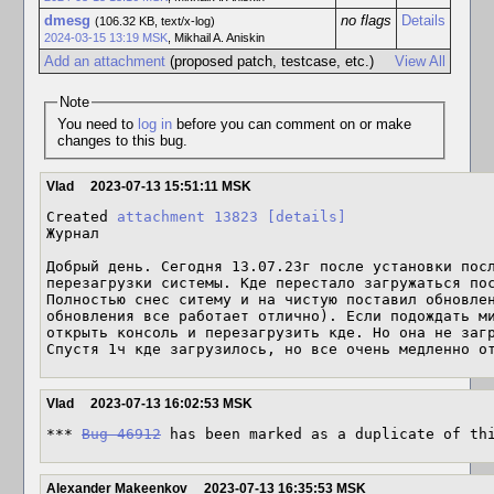
dmesg
no flags
Details
(106.32 KB, text/x-log)
2024-03-15 13:19 MSK
,
Mikhail A. Aniskin
Add an attachment
(proposed patch, testcase, etc.)
View All
Note
You need to
log in
before you can comment on or make
changes to this bug.
Vlad
2023-07-13 15:51:11 MSK
Created 
attachment 13823
[details]
Журнал

Добрый день. Сегодня 13.07.23г после установки посл
перезагрузки системы. Кде перестало загружаться пос
Полностью снес ситему и на чистую поставил обновлен
обновления все работает отлично). Если подождать ми
открыть консоль и перезагрузить кде. Но она не загр
Спустя 1ч кде загрузилось, но все очень медленно о
Vlad
2023-07-13 16:02:53 MSK
*** 
Bug 46912
 has been marked as a duplicate of th
Alexander Makeenkov
2023-07-13 16:35:53 MSK