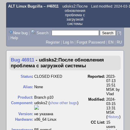
ALT Linux Bugzilla
– #46911
udisks2:После
Last modified: 2024-03
обновления
проблема с
загрузкой
системы
New bug
|
Search
|
[?]
|
Help
Register
|
Log In
|
Forgot Password
|
EN
|
RU
Bug 46911
-
udisks2:После обновления
проблема с загрузкой системы
Status
:
CLOSED FIXED
Reported:
2023-
07-13
15:51
Alias:
None
MSK by
Vlad
Product:
Branch p10
Modified:
2024-
Component:
udisks2 (
show other bugs
)
03-15
13:31
MSK
Version:
не указана
(
History
)
Hardware:
x86_64 Linux
CC List:
15
users
I
mportance
:
P5 normal