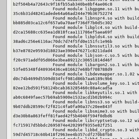
b2f504b4a72643c9f16fb55ab340be8bf4ae06c8

                Found module libgpgme.so.11 with build-id: 
35c6b31d48241adede64a66ad244e79b36752274

                Found module libnspr4.so with build-id: 
bb885d03ca12c6f657a0a70aef736df7b0d5c302

                Found module libplc4.so with build-id: 
d2ca15688cc635ea1d818fcaa111786ef5aea69f

                Found module libplds4.so with build-id: 
38ad6c256e6116ac70dc7d74f5fd0e151fc1e96b

                Found module libnssutil3.so with build-id: 
b37e8702e9593d18023ae390e476271c8211dad4

                Found module libjson-c.so.5 with build-id: 
f20c971addf05d066e3bea89212c30651814d46f

                Found module libargon2.so.1 with build-id: 
53fe05348fd40936436ce816627e68bf708788d9

                Found module libdevmapper.so.1.02 with build-id: 
d0c74b4699d5509d034fcf981d86b7aa6189c9b6

                Found module libvolume_key.so.1 with build-id: 
82ee12bd591f58124bcab363285460c88a4cad5a

                Found module libkeyutils.so.1 with build-id: 
ab0c6849faec57b69ab5900e1532acd1b02b994c

                Found module libnss3.so with build-id: 
9b07ddb28599cf2f821c4fa0fa90a37c20ee843f

                Found module libsmime3.so with build-id: 
d3e30b8a863feff81faed42f5b4046f594f0dbd6

                Found module libcryptsetup.so.12 with build-id: 
fc715917d5bbdc2695074e420299f9355e82f251

                Found module libbd_crypto.so.3 with build-id: 
59d7d45718c60b418f2963ee4b357cdf270b8fb8
