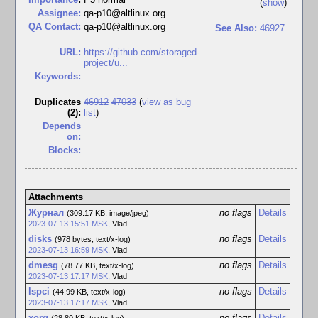
(
show
)
Assignee:
qa-p10@altlinux.org
QA Contact:
qa-p10@altlinux.org
See Also:
46927
URL:
https://github.com/storaged-
project/u...
Keywords:
Duplicates
46912
47033
(
view as bug
(2)
:
list
)
Depends
on:
Blocks:
Attachments
Журнал
no flags
Details
(309.17 KB, image/jpeg)
2023-07-13 15:51 MSK
,
Vlad
disks
no flags
Details
(978 bytes, text/x-log)
2023-07-13 16:59 MSK
,
Vlad
dmesg
no flags
Details
(78.77 KB, text/x-log)
2023-07-13 17:17 MSK
,
Vlad
lspci
no flags
Details
(44.99 KB, text/x-log)
2023-07-13 17:17 MSK
,
Vlad
xorg
no flags
Details