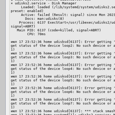
× udisks2.service - Disk Manager

     Loaded: loaded (/lib/systemd/system/udisks2.service; disabled; vendor 
preset: enabled)

     Active: failed (Result: signal) since Mon 2023-07-17 23:52:36 MSK; 53s ago

       Docs: man:udisks(8)

    Process: 6137 ExecStart=/usr/libexec/udisks2/udisksd (code=killed, 
signal=ABRT)

   Main PID: 6137 (code=killed, signal=ABRT)

        CPU: 70ms

июл 17 23:52:36 home udisksd[6137]: Error getting '
get status of the device loop2: No such device or a
1)

июл 17 23:52:36 home udisksd[6137]: Error getting '
get status of the device loop3: No such device or a
1)

июл 17 23:52:36 home udisksd[6137]: Error getting '
get status of the device loop4: No such device or a
1)

июл 17 23:52:36 home udisksd[6137]: Error getting '
get status of the device loop5: No such device or a
1)

июл 17 23:52:36 home udisksd[6137]: Error getting '
get status of the device loop6: No such device or a
1)

июл 17 23:52:36 home udisksd[6137]: Error getting '
get status of the device loop7: No such device or a
1)

июл 17 23:52:36 home udisksd[6137]: *** stack smash
июл 17 23:52:36 home systemd[1]: udisks2.service: M