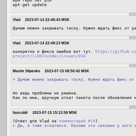
epm repo set p10 

apt-get update
Vlad
2023-07-14 22:46:43 MSK
Думаю можно закрывать таску. Нужно ждать фикс от р
Vlad
2023-07-14 22:49:23 MSK
конкретно о фиксе ошибки вот тут. 
https://github.c
project/libblockdev/issues/934
Maxim Slipenko
2023-07-15 08:50:42 MSK
> Думаю можно закрывать таску. Нужно ждать фикс от
Но ведь проблема не решена. 

Как по мне, вручную откат пакета после обновления 
hasculdr
2023-07-15 15:12:58 MSK
(Ответ для Vlad на 
комментарий #14
> Да, я тоже откатился. Похоже это связано у кого 