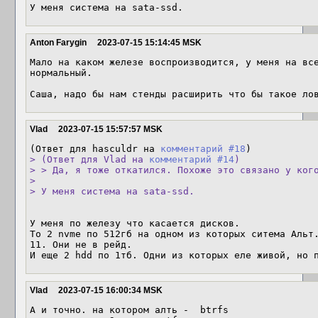
У меня система на sata-ssd.
Anton Farygin
2023-07-15 15:14:45 MSK
Мало на каком железе воспроизводится, у меня на все
нормальный. 

Саша, надо бы нам стенды расширить что бы такое ло
Vlad
2023-07-15 15:57:57 MSK
(Ответ для hasculdr на 
комментарий #18
> (Ответ для Vlad на 
комментарий #14
)

> > Да, я тоже откатился. Похоже это связано у кого
> 

> У меня система на sata-ssd.
У меня по железу что касается дисков.

То 2 nvme по 512гб на одном из которых ситема Альт.
11. Они не в рейд.

И еще 2 hdd по 1тб. Одни из которых еле живой, но 
Vlad
2023-07-15 16:00:34 MSK
А и точно. на котором алть -  btrfs
